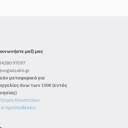
€
ugh
0 €
οινωνήστε μαζί μας
24280 97097
@vogiatzakis.gr
εάν μεταφορικά για
γγελίες άνω των 100€ (εντός
νησίας)
ζήτηση Αποστολών
 & προϋποθέσεις
α