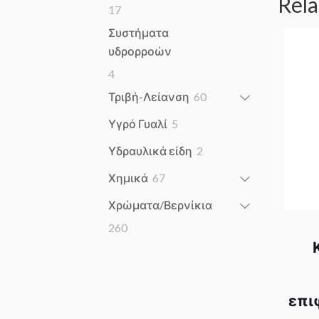
Rela
17
17
products
Συστήματα
υδρορροών
4
4
products
60
Τριβή-Λείανση
60
products
5
Υγρό Γυαλί
5
products
2
Υδραυλικά είδη
2
products
67
Χημικά
67
products
Χρώματα/Βερνίκια
260
260
products
επιφ