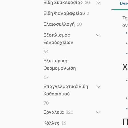
30
Είδη Συσκευασίας
30
Des
products
2
Είδη Φανοβαφείου
2
To
products
10
Ελαιοσυλλογή
10
αν
products
Εξοπλισμός
Ξενοδοχείων
64
64
products
Εξωτερική
Χ
Θερμομόνωση
17
17
products
Επαγγελματικά Είδη
Καθαρισμού
70
70
products
320
Εργαλεία
320
products
Π
16
Κόλλες
16