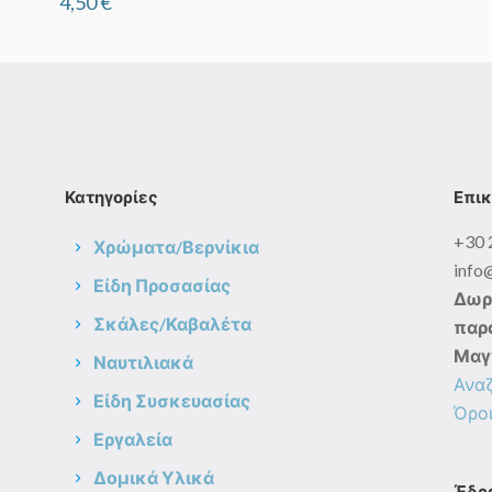
4,50
€
5,00 
thro
18,0
Κατηγορίες
Επικ
+30 
Χρώματα/Βερνίκια
info
Είδη Προσασίας
Δωρ
Σκάλες/Καβαλέτα
παρα
Μαγ
Ναυτιλιακά
Ανα
Είδη Συσκευασίας
Όροι
Εργαλεία
Δομικά Υλικά
Έδρ