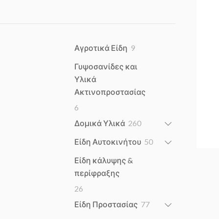
9
Αγροτικά Είδη
9
products
Γυψοσανίδες και
Υλικά
Ακτινοπροστασίας
6
6
products
260
Δομικά Υλικά
260
products
50
Είδη Αυτοκινήτου
50
products
Είδη κάλυψης &
περίφραξης
26
26
products
77
Είδη Προστασίας
77
products