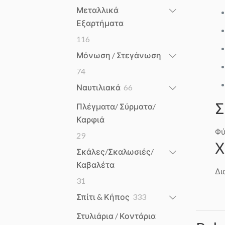
products
Μεταλλικά
Εξαρτήματα
116
116
products
Μόνωση / Στεγάνωση
74
74
products
66
Ναυτιλιακά
66
products
Σ
Πλέγματα/ Σύρματα/
Καρφιά
Φύ
29
29
Χ
products
Σκάλες/Σκαλωσιές/
Καβαλέτα
Δι
31
31
products
333
Σπίτι & Κήπος
333
products
Στυλιάρια / Κοντάρια