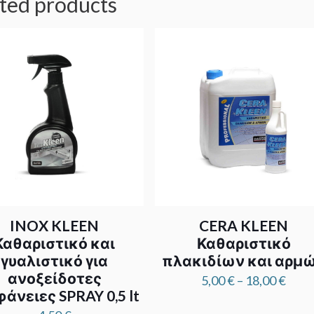
ted products
INOX KLEEN
CERA KLEEN
Καθαριστικό και
Καθαριστικό
γυαλιστικό για
πλακιδίων και αρμ
ανοξείδοτες
Pric
5,00
€
–
18,00
€
άνειες SPRAY 0,5 lt
rang