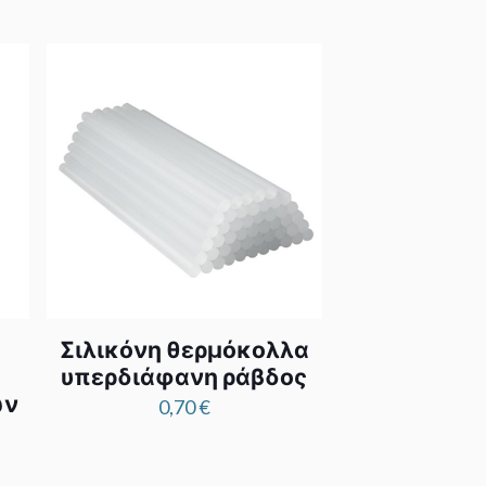
Σιλικόνη θερμόκολλα
υπερδιάφανη ράβδος
ών
0,70
€
e
e: