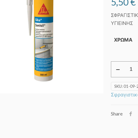
5,50
€
ΣΦΡΑΓΙΣΤΙΚ
ΥΓΙΕΙΝΗΣ
ΧΡΩΜΑ
SIKA
SANISIL
300
SKU:
01-09-
ml
Σφραγιστικ
quantity
Share