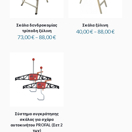
Σκάλα δενδροκομίας
Σκάλα ξύλινη
Price
τρίποδη ξύλινη
40,00
€
–
88,00
€
Price
range:
73,00
€
–
88,00
€
range:
40,00 €
73,00 €
throug
through
88,00 €
88,00 €
Σύστημα συγκράτησης
σκάλας για σχάρα
αυτοκινήτου PROFAL (Σετ 2
τμχ)