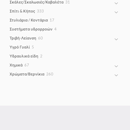
31
Σκάλες/Σκαλωσιές/Καβαλέτα
31
products
333
Σπίτι & Κήπος
333
products
17
Στυλιάρια / Κοντάρια
17
products
4
Συστήματα υδρορροών
4
products
60
Τριβή-Λείανση
60
products
5
Υγρό Γυαλί
5
products
2
Υδραυλικά είδη
2
products
67
Χημικά
67
products
260
Χρώματα/Βερνίκια
260
products