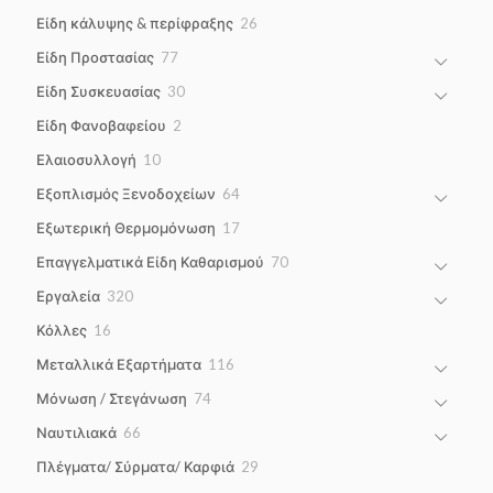
products
26
Είδη κάλυψης & περίφραξης
26
products
77
Είδη Προστασίας
77
products
30
Είδη Συσκευασίας
30
products
2
Είδη Φανοβαφείου
2
products
10
Ελαιοσυλλογή
10
products
64
Εξοπλισμός Ξενοδοχείων
64
products
17
Εξωτερική Θερμομόνωση
17
products
70
Επαγγελματικά Είδη Καθαρισμού
70
products
320
Εργαλεία
320
products
16
Κόλλες
16
products
116
Μεταλλικά Εξαρτήματα
116
products
74
Μόνωση / Στεγάνωση
74
products
66
Ναυτιλιακά
66
products
29
Πλέγματα/ Σύρματα/ Καρφιά
29
products