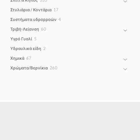
products
17
Στυλιάρια / Κοντάρια
17
products
4
Συστήματα υδρορροών
4
products
60
Τριβή-Λείανση
60
products
5
Υγρό Γυαλί
5
products
2
Υδραυλικά είδη
2
products
67
Χημικά
67
products
260
Χρώματα/Βερνίκια
260
products