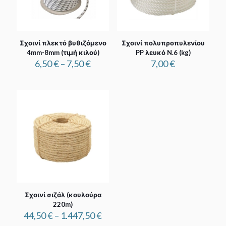
Σχοινί πλεκτό βυθιζόμενο
Σχοινί πολυπροπυλενίου
4mm-8mm (τιμή κιλού)
PP λευκό N.6 (kg)
Price
6,50
€
–
7,50
€
7,00
€
range:
6,50 €
through
7,50 €
Σχοινί σιζάλ (κουλούρα
220m)
Price
44,50
€
–
1.447,50
€
range: