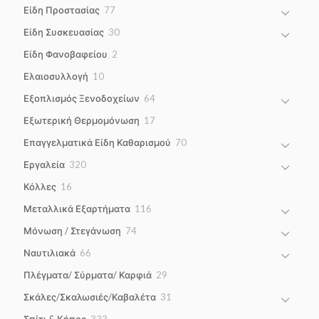
products
77
Είδη Προστασίας
77
products
30
Είδη Συσκευασίας
30
products
2
Είδη Φανοβαφείου
2
products
10
Ελαιοσυλλογή
10
products
64
Εξοπλισμός Ξενοδοχείων
64
products
17
Εξωτερική Θερμομόνωση
17
products
70
Επαγγελματικά Είδη Καθαρισμού
70
products
320
Εργαλεία
320
products
16
Κόλλες
16
products
116
Μεταλλικά Εξαρτήματα
116
products
74
Μόνωση / Στεγάνωση
74
products
66
Ναυτιλιακά
66
products
29
Πλέγματα/ Σύρματα/ Καρφιά
29
products
31
Σκάλες/Σκαλωσιές/Καβαλέτα
31
products
333
Σπίτι & Κήπος
333