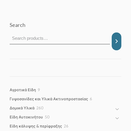
44,50 €
through
1.447,50 €
Search
9
Αγροτικά Είδη
9
products
6
Γυψοσανίδες και Υλικά Ακτινοπροστασίας
6
products
260
Δομικά Υλικά
260
products
50
Είδη Αυτοκινήτου
50
products
26
Είδη κάλυψης & περίφραξης
26