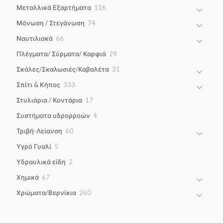
products
116
Μεταλλικά Εξαρτήματα
116
products
74
Μόνωση / Στεγάνωση
74
products
66
Ναυτιλιακά
66
products
29
Πλέγματα/ Σύρματα/ Καρφιά
29
products
31
Σκάλες/Σκαλωσιές/Καβαλέτα
31
products
333
Σπίτι & Κήπος
333
products
17
Στυλιάρια / Κοντάρια
17
products
4
Συστήματα υδρορροών
4
products
60
Τριβή-Λείανση
60
products
5
Υγρό Γυαλί
5
products
2
Υδραυλικά είδη
2
products
67
Χημικά
67
products
260
Χρώματα/Βερνίκια
260
products