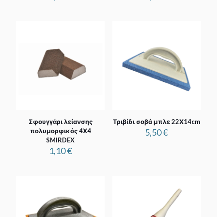
Σφουγγάρι λείανσης
Τριβίδι σοβά μπλε 22Χ14cm
πολυμορφικός 4Χ4
5,50
€
SMIRDEX
1,10
€