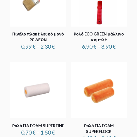
Πινέλο πλακέ λευκό μονό
Ρολό ECO GREEN μάλλινο
90 ΛΕΩΝ
κομπλέ
Price
Price
0,99
€
–
2,30
€
6,90
€
–
8,90
€
range:
range:
0,99 €
6,90 €
through
through
2,30 €
8,90 €
Ρολό FIA FOAM SUPERFINE
Ρολό FIA FOAM
Price
0,70
€
–
1,50
€
SUPERFLOCK