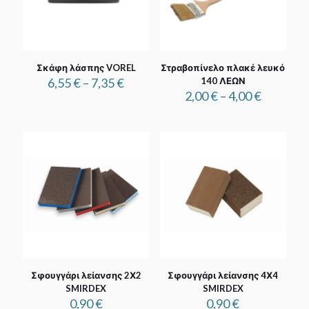
Σκάφη λάσπης VOREL
Στραβοπίνελο πλακέ λευκό
Price
6,55
€
–
7,35
€
140 ΛΕΩΝ
range:
Price
2,00
€
–
4,00
€
6,55 €
range:
through
2,00 €
7,35 €
through
4,00 €
Σφουγγάρι λείανσης 2Χ2
Σφουγγάρι λείανσης 4Χ4
SMIRDEX
SMIRDEX
0,90
€
0,90
€