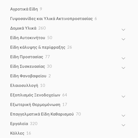
9
Αγροτικά Είδη
9
products
6
Γυψοσανίδες και Υλικά Ακτινοπροστασίας
6
products
260
Δομικά Υλικά
260
products
50
Είδη Αυτοκινήτου
50
products
26
Είδη κάλυψης & περίφραξης
26
products
77
Είδη Προστασίας
77
products
30
Είδη Συσκευασίας
30
products
2
Είδη Φανοβαφείου
2
products
10
Ελαιοσυλλογή
10
products
64
Εξοπλισμός Ξενοδοχείων
64
products
17
Εξωτερική Θερμομόνωση
17
products
70
Επαγγελματικά Είδη Καθαρισμού
70
products
320
Εργαλεία
320
products
16
Κόλλες
16