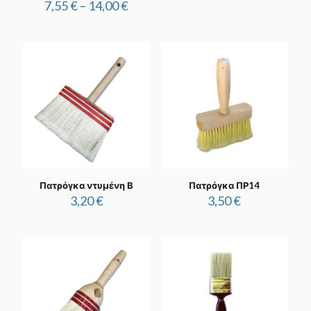
Price
7,55
€
–
14,00
€
range:
7,55 €
through
14,00 €
Πατρόγκα ντυμένη Β
Πατρόγκα ΠΡ14
3,20
€
3,50
€