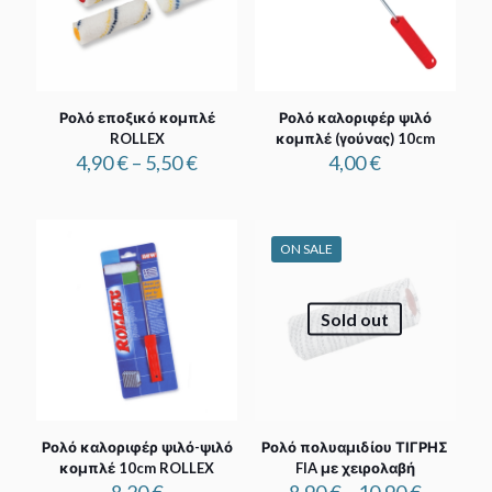
Ρολό εποξικό κομπλέ
Ρολό καλοριφέρ ψιλό
ROLLEX
κομπλέ (γούνας) 10cm
Price
4,90
€
–
5,50
€
4,00
€
range:
4,90 €
through
5,50 €
ON SALE
Sold out
Ρολό καλοριφέρ ψιλό-ψιλό
Ρολό πολυαμιδίου ΤΙΓΡΗΣ
κομπλέ 10cm ROLLEX
FIA με χειρολαβή
Price