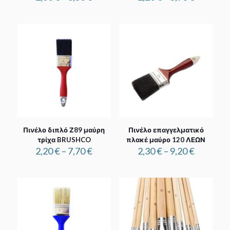
range:
range:
2,60 €
2,20 €
through
through
8,50 €
5,90 €
Πινέλο διπλό Ζ89 μαύρη
Πινέλο επαγγελματικό
τρίχα BRUSHCO
πλακέ μαύρο 120 ΛΕΩΝ
Price
Price
2,20
€
–
7,70
€
2,30
€
–
9,20
€
range:
range:
2,20 €
2,30 €
through
through
7,70 €
9,20 €