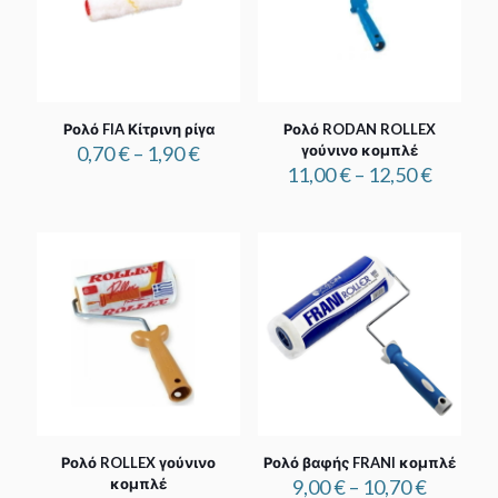
Ρολό FIA Κίτρινη ρίγα
Ρολό RODAN ROLLEX
Price
0,70
€
–
1,90
€
γούνινο κομπλέ
range:
Price
11,00
€
–
12,50
€
0,70 €
range:
through
11,00 €
1,90 €
throug
12,50 €
Ρολό ROLLEX γούνινο
Ρολό βαφής FRANI κομπλέ
Price
κομπλέ
9,00
€
–
10,70
€