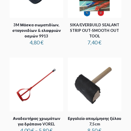
3M Μάσκα σωματιδίων,
SIKA/EVERBUILD SEALANT
σταγονιδίων & ελαφριών
STRIP OUT-SMOOTH OUT
οσμών 9913
TOOL
4,80
€
7,40
€
Αναδευτήρας χρωμάτων
Εργαλείο απομίμησης ξύλου
για δράπανο VOREL
7,5cm
Price
4,00
€
–
5,80
€
8,50
€