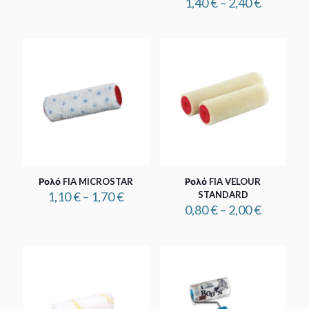
range:
Price
1,40
€
–
2,40
€
0,70 €
range:
through
1,40 €
1,50 €
through
2,40 €
Ρολό FIA MICROSTAR
Ρολό FIA VELOUR
Price
1,10
€
–
1,70
€
STANDARD
range:
Price
0,80
€
–
2,00
€
1,10 €
range:
through
0,80 €
1,70 €
through
2,00 €