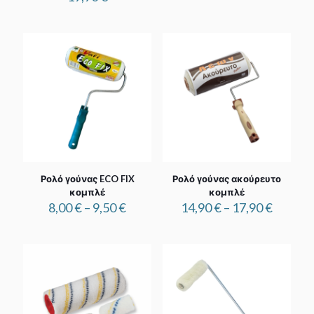
Ρολό γούνας ECO FIX
Ρολό γούνας ακούρευτο
κομπλέ
κομπλέ
Price
Price
8,00
€
–
9,50
€
14,90
€
–
17,90
€
range:
range:
8,00 €
14,90 €
through
throug
9,50 €
17,90 €