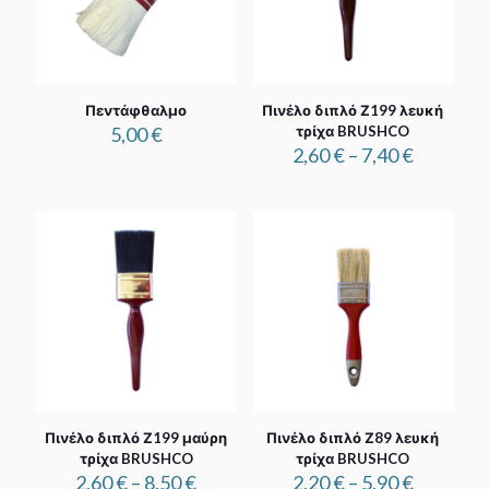
Πεντάφθαλμο
Πινέλο διπλό Ζ199 λευκή
5,00
€
τρίχα BRUSHCO
Price
2,60
€
–
7,40
€
range:
2,60 €
through
7,40 €
Πινέλο διπλό Ζ199 μαύρη
Πινέλο διπλό Ζ89 λευκή
τρίχα BRUSHCO
τρίχα BRUSHCO
Price
Price
2,60
€
–
8,50
€
2,20
€
–
5,90
€