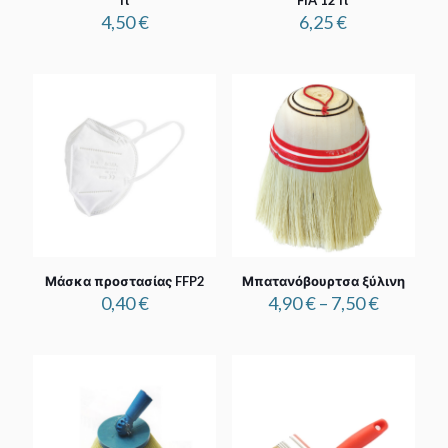
4,50
€
6,25
€
Μάσκα προστασίας FFP2
Μπατανόβουρτσα ξύλινη
Price
0,40
€
4,90
€
–
7,50
€
range:
4,90 €
through
7,50 €