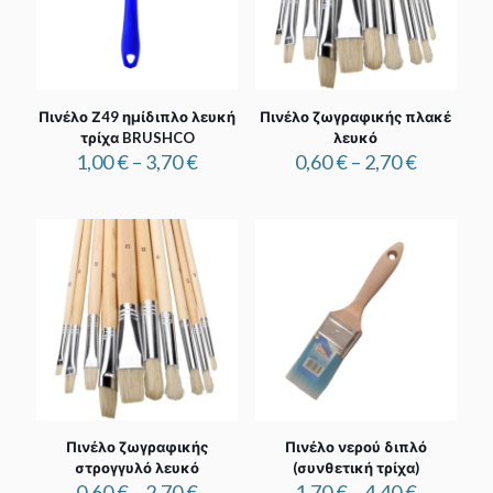
Πινέλο Ζ49 ημίδιπλο λευκή
Πινέλο ζωγραφικής πλακέ
τρίχα BRUSHCO
λευκό
Price
Price
1,00
€
–
3,70
€
0,60
€
–
2,70
€
range:
range:
1,00 €
0,60 €
through
through
3,70 €
2,70 €
Πινέλο ζωγραφικής
Πινέλο νερού διπλό
στρογγυλό λευκό
(συνθετική τρίχα)
Price
Price
0,60
€
–
2,70
€
1,70
€
–
4,40
€