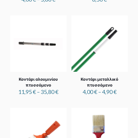
range:
4,00 €
through
5,80 €
Κοντάρι αλουμινίου
Κοντάρι μεταλλικό
πτυσσόμενο
πτυσσόμενο
Price
Price
11,95
€
–
35,80
€
4,00
€
–
4,90
€
range:
range:
11,95 €
4,00 €
through
through
35,80 €
4,90 €