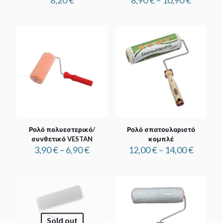
8,20
€
8,90
€
–
10,90
€
range:
8,90 €
through
10,90 €
Ρολό πολυεστερικό/
Ρολό σπατουλαριστό
συνθετικό VESTAN
κομπλέ
Price
Price
3,90
€
–
6,90
€
12,00
€
–
14,00
€
range:
range:
3,90 €
12,00 €
through
throug
6,90 €
14,00 €
Sold out