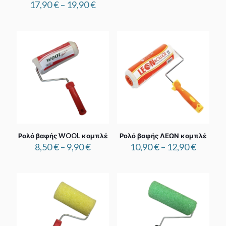
Price
range:
17,90
€
–
19,90
€
range:
9,00 €
17,90 €
through
through
10,70 €
19,90 €
Ρολό βαφής WOOL κομπλέ
Ρολό βαφής ΛΕΩΝ κομπλέ
Price
Price
8,50
€
–
9,90
€
10,90
€
–
12,90
€
range:
range:
8,50 €
10,90 €
through
throug
9,90 €
12,90 €