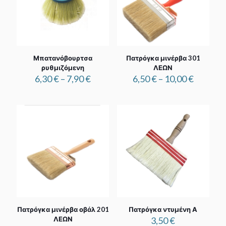
Μπατανόβουρτσα
Πατρόγκα μινέρβα 301
ρυθμιζόμενη
ΛΕΩΝ
Price
Price
6,30
€
–
7,90
€
6,50
€
–
10,00
€
range:
range:
6,30 €
6,50 €
through
through
7,90 €
10,00 €
Πατρόγκα μινέρβα οβάλ 201
Πατρόγκα ντυμένη Α
ΛΕΩΝ
3,50
€