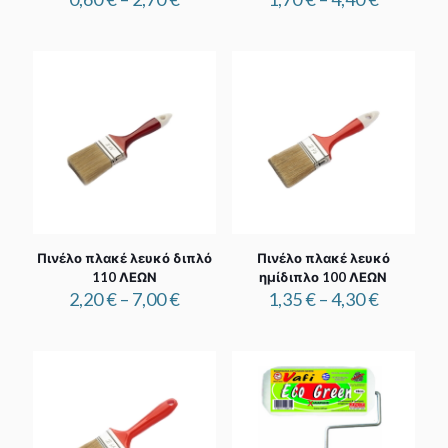
range:
range:
0,60 €
1,70 €
through
through
2,70 €
4,40 €
Πινέλο πλακέ λευκό διπλό
Πινέλο πλακέ λευκό
110 ΛΕΩΝ
ημίδιπλο 100 ΛΕΩΝ
Price
Price
2,20
€
–
7,00
€
1,35
€
–
4,30
€
range:
range:
2,20 €
1,35 €
through
through
7,00 €
4,30 €