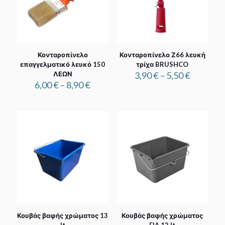
Κονταροπίνελο
Κονταροπίνελο Ζ66 λευκή
επαγγελματικό λευκό 150
τρίχα BRUSHCO
Price
ΛΕΩΝ
3,90
€
–
5,50
€
Price
range:
6,00
€
–
8,90
€
range:
3,90 €
6,00 €
through
through
5,50 €
8,90 €
Κουβάς βαφής χρώματος 13
Κουβάς βαφής χρώματος
lt
FIA 12 lt