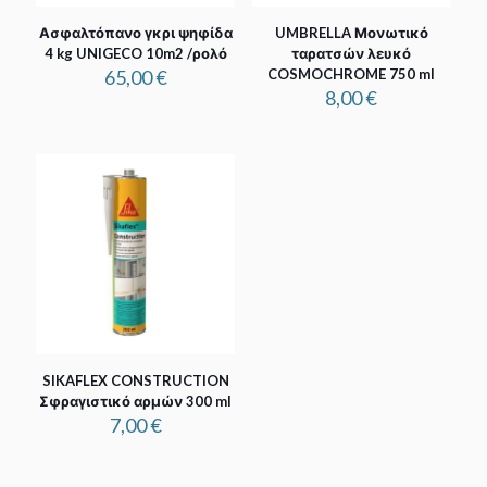
Ασφαλτόπανο γκρι ψηφίδα
UMBRELLA Μονωτικό
4 kg UNIGECO 10m2 /ρολό
ταρατσών λευκό
65,00
€
COSMOCHROME 750 ml
8,00
€
SIKAFLEX CONSTRUCTION
Σφραγιστικό αρμών 300 ml
7,00
€