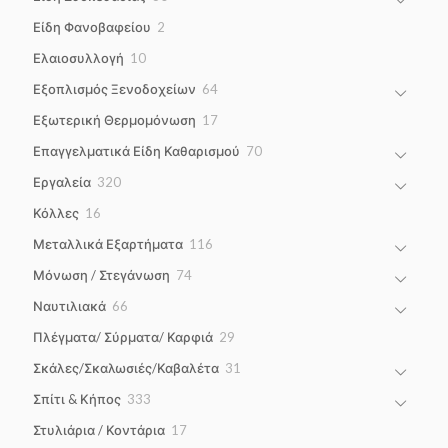
products
2
Είδη Φανοβαφείου
2
products
10
Ελαιοσυλλογή
10
products
64
Εξοπλισμός Ξενοδοχείων
64
products
17
Εξωτερική Θερμομόνωση
17
products
70
Επαγγελματικά Είδη Καθαρισμού
70
products
320
Εργαλεία
320
products
16
Κόλλες
16
products
116
Μεταλλικά Εξαρτήματα
116
products
74
Μόνωση / Στεγάνωση
74
products
66
Ναυτιλιακά
66
products
29
Πλέγματα/ Σύρματα/ Καρφιά
29
products
31
Σκάλες/Σκαλωσιές/Καβαλέτα
31
products
333
Σπίτι & Κήπος
333
products
17
Στυλιάρια / Κοντάρια
17
products