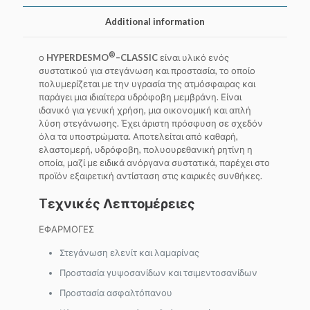
Additional information
®
ο
HYPERDESMO
–
CLASSIC
είναι υλικό ενός
συστατικού για στεγάνωση και προστασία, το οποίο
πολυμερίζεται με την υγρασία της ατμόσφαιρας και
παράγει μια ιδιαίτερα υδρόφοβη μεμβράνη. Είναι
ιδανικό για γενική χρήση, μια οικονομική και απλή
λύση στεγάνωσης. Έχει άριστη πρόσφυση σε σχεδόν
όλα τα υποστρώματα. Αποτελείται από καθαρή,
ελαστομερή, υδρόφοβη, πολυουρεθανική ρητίνη η
οποία, μαζί με ειδικά ανόργανα συστατικά, παρέχει στο
προϊόν εξαιρετική αντίσταση στις καιρικές συνθήκες.
Tεχνικές Λεπτομέρειες
ΕΦΑΡΜΟΓΕΣ
Στεγάνωση ελενίτ και λαμαρίνας
Προστασία γυψοσανίδων και τσιμεντοσανίδων
Προστασία ασφαλτόπανου