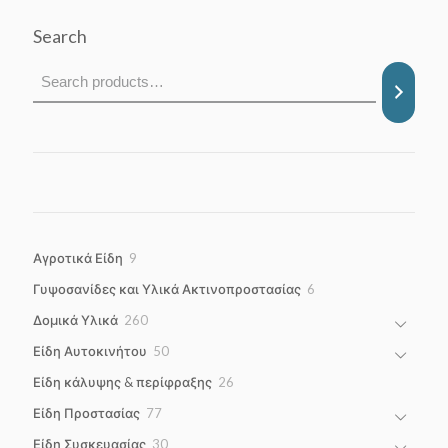
Search
9
Αγροτικά Είδη
9
products
6
Γυψοσανίδες και Υλικά Ακτινοπροστασίας
6
products
260
Δομικά Υλικά
260
products
50
Είδη Αυτοκινήτου
50
products
26
Είδη κάλυψης & περίφραξης
26
products
77
Είδη Προστασίας
77
products
30
Είδη Συσκευασίας
30