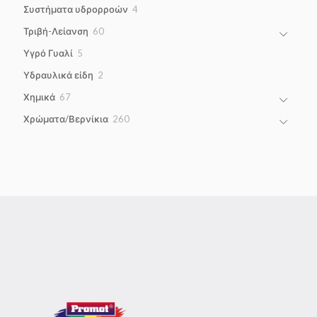
4
Συστήματα υδρορροών
4
products
60
Τριβή-Λείανση
60
products
5
Υγρό Γυαλί
5
products
2
Υδραυλικά είδη
2
products
67
Χημικά
67
products
260
Χρώματα/Βερνίκια
260
products