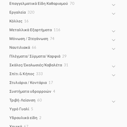
70
Επαγγελματικά Είδη Καθαρισμού
70
products
320
Εργαλεία
320
products
16
Κόλλες
16
products
116
Μεταλλικά Εξαρτήματα
116
products
74
Μόνωση / Στεγάνωση
74
products
66
Ναυτιλιακά
66
products
29
Πλέγματα/ Σύρματα/ Καρφιά
29
products
31
Σκάλες/Σκαλωσιές/Καβαλέτα
31
products
333
Σπίτι & Κήπος
333
products
17
Στυλιάρια / Κοντάρια
17
products
4
Συστήματα υδρορροών
4
products
60
Τριβή-Λείανση
60
products
5
Υγρό Γυαλί
5
products
2
Υδραυλικά είδη
2
products
67
Χημικά
67