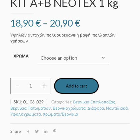
KIT A+B NEOTEX 1 kg
Price
18,90
€
–
20,90
€
range:
Υψηλών αντοχών πολυουρεθανική βαφή, πολλαπλών
18,90 €
χρήσεων
through
ΧΡΩΜΑ
20,90 €
NEODUR
Add to cart
Πολυουρεθανική
βαφή
KIT
SKU:
01-06-029
Categories:
Βερνίκια Επιπλοποιϊας
,
A+B
Βερνίκια Πατωμάτων
,
Βερνικοχρώματα
,
Διάφορα
,
Ναυτιλιακά
,
NEOTEX
Υφαλοχρώματα
,
Χρώματα/Βερνίκια
1
kg
quantity
Share