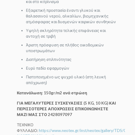
και στο κιτρίνισμα
Εξαιρετική προστασία έναντι γλυκού και
θαλασσινού νερού, αλκαλίων, βιομηχανικής
ατμόσφαιρας και δυσμενών καιρικών συνθηκών
Υψηλή σκληρότητα τελικής επιφάνειας και
αντοχή σε τριβή
Άριστη πρόσφυση σε πλήθος οικοδομικών
υποστρωμάτων
Διατήρηση στιλπνότητας
Ευρύ πεδίο εφαρμογών
Πιστοποιημένο ως ψυχρό υλικό (στη λευκή
απόχρωση)
Κατανάλωση: 150gr/m2 ανά στρώση
ΓΙΑ ΜΕΓΑΛΥΤΕΡΕΣ ΣΥΣΚΕΥΑΣΙΕΣ (5 KG, 10 KG) ΚΑΙ
ΠΕΡΙΣΣΟΤΕΡΕΣ ΑΠΟΧΡΩΣΕΙΣ ΕΠΙΚΟΙΝΩΝΗΣΤΕ
ΜΑΖΙ ΜΑΣ ΣΤΟ 2428097097
ΤΕΧΝΙΚΟ
ΦΥΛΛΑΔΙΟ:
https://www.neotex.gr/inst/neotex/gallery/TDS/GR/