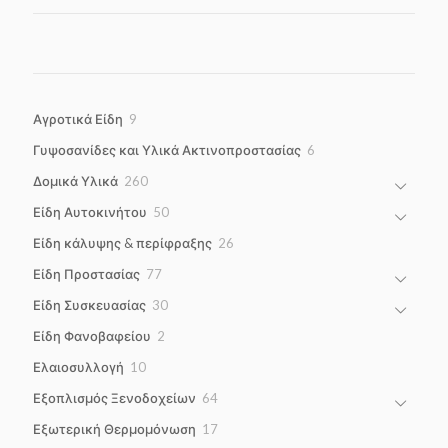
9
Αγροτικά Είδη
9
products
6
Γυψοσανίδες και Υλικά Ακτινοπροστασίας
6
products
260
Δομικά Υλικά
260
products
50
Είδη Αυτοκινήτου
50
products
26
Είδη κάλυψης & περίφραξης
26
products
77
Είδη Προστασίας
77
products
30
Είδη Συσκευασίας
30
products
2
Είδη Φανοβαφείου
2
products
10
Ελαιοσυλλογή
10
products
64
Εξοπλισμός Ξενοδοχείων
64
products
17
Εξωτερική Θερμομόνωση
17
products