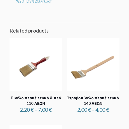
%20TDS%20(gr).pdf
Related products
Πινέλο πλακέ λευκό διπλό
Στραβοπίνελο πλακέ λευκό
110 ΛΕΩΝ
140 ΛΕΩΝ
Price
Price
2,20
€
–
7,00
€
2,00
€
–
4,00
€
range:
range:
2,20 €
2,00 €
through
through