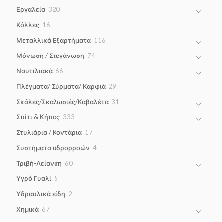
products
320
Εργαλεία
320
products
16
Κόλλες
16
products
116
Μεταλλικά Εξαρτήματα
116
products
74
Μόνωση / Στεγάνωση
74
products
66
Ναυτιλιακά
66
products
29
Πλέγματα/ Σύρματα/ Καρφιά
29
products
31
Σκάλες/Σκαλωσιές/Καβαλέτα
31
products
333
Σπίτι & Κήπος
333
products
17
Στυλιάρια / Κοντάρια
17
products
4
Συστήματα υδρορροών
4
products
60
Τριβή-Λείανση
60
products
5
Υγρό Γυαλί
5
products
2
Υδραυλικά είδη
2
products
67
Χημικά
67
products