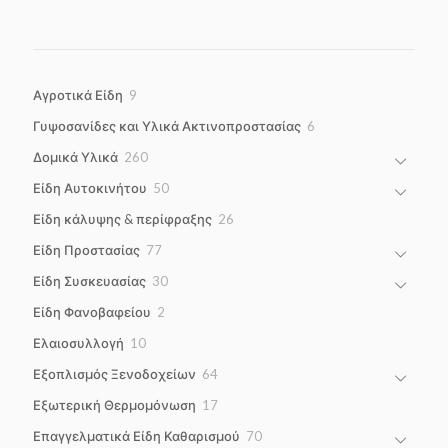
9
Αγροτικά Είδη
9
products
6
Γυψοσανίδες και Υλικά Ακτινοπροστασίας
6
products
260
Δομικά Υλικά
260
products
50
Είδη Αυτοκινήτου
50
products
26
Είδη κάλυψης & περίφραξης
26
products
77
Είδη Προστασίας
77
products
30
Είδη Συσκευασίας
30
products
2
Είδη Φανοβαφείου
2
products
10
Ελαιοσυλλογή
10
products
64
Εξοπλισμός Ξενοδοχείων
64
products
17
Εξωτερική Θερμομόνωση
17
products
70
Επαγγελματικά Είδη Καθαρισμού
70