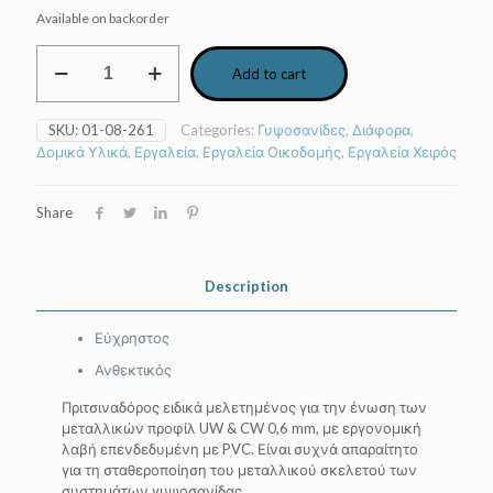
Available on backorder
KNAUF
Add to cart
Πριτσιναδόρος
ένωσης
μεταλλικών
SKU:
01-08-261
Categories:
Γυψοσανίδες
,
Διάφορα
,
προφίλ
Δομικά Υλικά
,
Εργαλεία
,
Εργαλεία Οικοδομής
,
Εργαλεία Χειρός
quantity
Share
Description
Εύχρηστος
Ανθεκτικός
Πριτσιναδόρος ειδικά μελετημένος για την ένωση των
μεταλλικών προφίλ UW & CW 0,6 mm, με εργονομική
λαβή επενδεδυμένη με PVC. Είναι συχνά απαραίτητο
για τη σταθεροποίηση του μεταλλικού σκελετού των
συστημάτων γυψοσανίδας