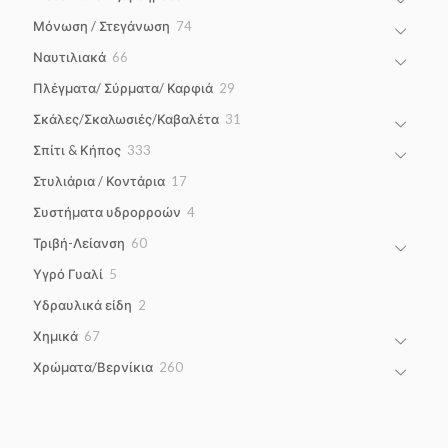
products
74
Μόνωση / Στεγάνωση
74
products
66
Ναυτιλιακά
66
products
29
Πλέγματα/ Σύρματα/ Καρφιά
29
products
31
Σκάλες/Σκαλωσιές/Καβαλέτα
31
products
333
Σπίτι & Κήπος
333
products
17
Στυλιάρια / Κοντάρια
17
products
4
Συστήματα υδρορροών
4
products
60
Τριβή-Λείανση
60
products
5
Υγρό Γυαλί
5
products
2
Υδραυλικά είδη
2
products
67
Χημικά
67
products
260
Χρώματα/Βερνίκια
260
products