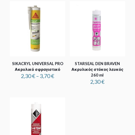
SIKACRYL UNIVERSAL PRO
STARSEAL DEN BRAVEN
Ακρυλικό σφραγιστικό
Ακρυλικός στόκος λευκός
Price
2,30
€
–
3,70
€
260 ml
range:
2,30
€
2,30 €
through
3,70 €