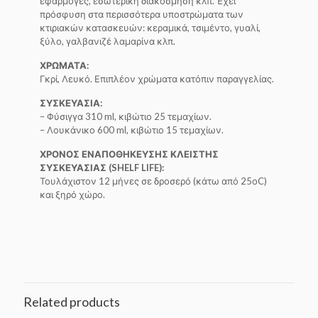
εφαρμογές, εσωτερική διακόσμηση κλπ. Έχει
πρόσφυση στα περισσότερα υποστρώματα των
κτιριακών κατασκευών: κεραμικά, τσιμέντο, γυαλί,
ξύλο, γαλβανιζέ λαμαρίνα κλπ.
ΧΡΩΜΑΤΑ:
Γκρί, Λευκό. Επιπλέον χρώματα κατόπιν παραγγελίας.
ΣΥΣΚΕΥΑΣΙΑ:
– Φύσιγγα 310 ml, κιβώτιο 25 τεμαχίων.
– Λουκάνικο 600 ml, κιβώτιο 15 τεμαχίων.
ΧΡΟΝΟΣ ΕΝΑΠΟΘΗΚΕΥΣΗΣ ΚΛΕΙΣΤΗΣ
ΣΥΣΚΕΥΑΣΙΑΣ (SHELF LIFE):
Τουλάχιστον 12 μήνες σε δροσερό (κάτω από 25οC)
και ξηρό χώρο.
Related products