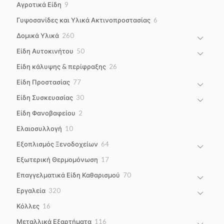
9
Αγροτικά Είδη
9
products
6
Γυψοσανίδες και Υλικά Ακτινοπροστασίας
6
products
260
Δομικά Υλικά
260
products
50
Είδη Αυτοκινήτου
50
products
26
Είδη κάλυψης & περίφραξης
26
products
77
Είδη Προστασίας
77
products
30
Είδη Συσκευασίας
30
products
2
Είδη Φανοβαφείου
2
products
10
Ελαιοσυλλογή
10
products
64
Εξοπλισμός Ξενοδοχείων
64
products
17
Εξωτερική Θερμομόνωση
17
products
70
Επαγγελματικά Είδη Καθαρισμού
70
products
320
Εργαλεία
320
products
16
Κόλλες
16
products
116
Μεταλλικά Εξαρτήματα
116