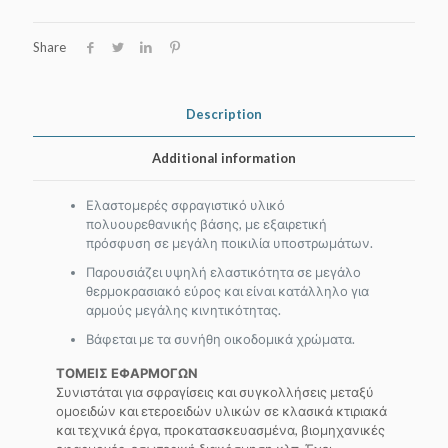
310
ml
Share
quantity
Description
Additional information
Ελαστομερές σφραγιστικό υλικό
πολυουρεθανικής βάσης, με εξαιρετική
πρόσφυση σε μεγάλη ποικιλία υποστρωμάτων.
Παρουσιάζει υψηλή ελαστικότητα σε μεγάλο
θερμοκρασιακό εύρος και είναι κατάλληλο για
αρμούς μεγάλης κινητικότητας.
Βάφεται με τα συνήθη οικοδομικά χρώματα.
ΤΟΜΕΙΣ ΕΦΑΡΜΟΓΩΝ
Συνιστάται για σφραγίσεις και συγκολλήσεις μεταξύ
ομοειδών και ετεροειδών υλικών σε κλασικά κτιριακά
και τεχνικά έργα, προκατασκευασμένα, βιομηχανικές