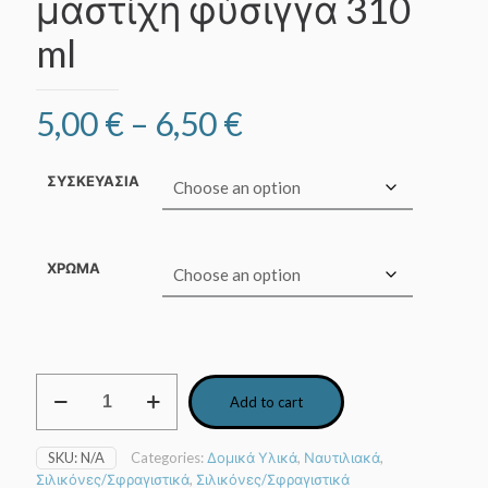
μαστίχη φύσιγγα 310
ml
Price
5,00
€
–
6,50
€
range:
5,00 €
ΣΥΣΚΕΥΑΣΙΑ
through
6,50 €
ΧΡΩΜΑ
ELASTOSEAL
Add to cart
PU
25LM
Πολυουρεθανική
SKU:
N/A
Categories:
Δομικά Υλικά
,
Ναυτιλιακά
,
μαστίχη
Σιλικόνες/Σφραγιστικά
,
Σιλικόνες/Σφραγιστικά
φύσιγγα