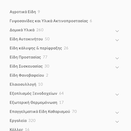
9
Αγροτικά Είδη
9
products
6
Γυψοσανίδες και Υλικά Ακτινοπροστασίας
6
products
260
Δομικά Υλικά
260
products
50
Είδη Αυτοκινήτου
50
products
26
Είδη κάλυψης & περίφραξης
26
products
77
Είδη Προστασίας
77
products
30
Είδη Συσκευασίας
30
products
2
Είδη Φανοβαφείου
2
products
10
Ελαιοσυλλογή
10
products
64
Εξοπλισμός Ξενοδοχείων
64
products
17
Εξωτερική Θερμομόνωση
17
products
70
Επαγγελματικά Είδη Καθαρισμού
70
products
320
Εργαλεία
320
products
16
Κόλλες
16