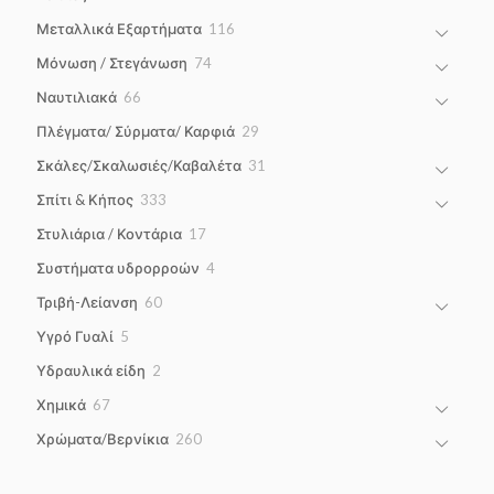
products
116
Μεταλλικά Εξαρτήματα
116
products
74
Μόνωση / Στεγάνωση
74
products
66
Ναυτιλιακά
66
products
29
Πλέγματα/ Σύρματα/ Καρφιά
29
products
31
Σκάλες/Σκαλωσιές/Καβαλέτα
31
products
333
Σπίτι & Κήπος
333
products
17
Στυλιάρια / Κοντάρια
17
products
4
Συστήματα υδρορροών
4
products
60
Τριβή-Λείανση
60
products
5
Υγρό Γυαλί
5
products
2
Υδραυλικά είδη
2
products
67
Χημικά
67
products
260
Χρώματα/Βερνίκια
260
products