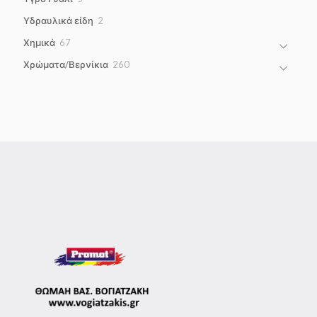
products
2
Υδραυλικά είδη
2
products
67
Χημικά
67
products
260
Χρώματα/Βερνίκια
260
products