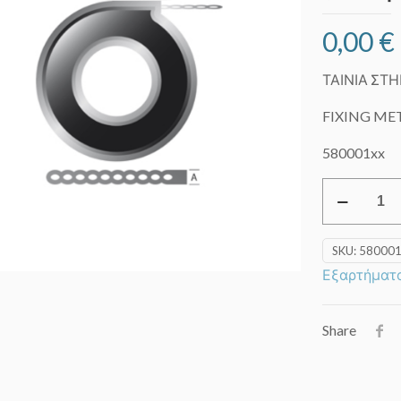
0,00
€
ΤΑΙΝΙΑ ΣΤΗ
FIXING MET
580001xx
Ταινία
στήριξης
(Τσέρκι)
SKU:
58000
quantity
Εξαρτήματ
Share