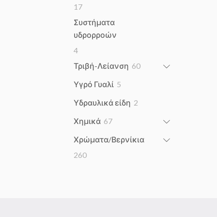
17
17
products
Συστήματα
υδρορροών
4
4
products
60
Τριβή-Λείανση
60
products
5
Υγρό Γυαλί
5
products
2
Υδραυλικά είδη
2
products
67
Χημικά
67
products
Χρώματα/Βερνίκια
260
260
products