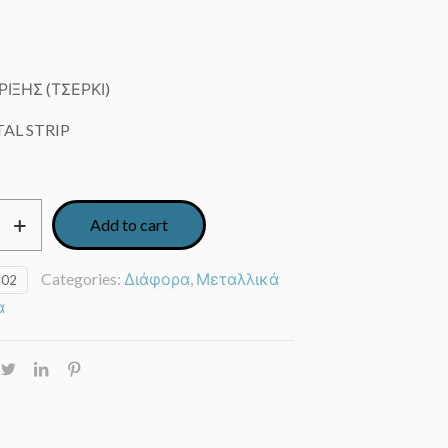
ΡΙΞΗΣ (ΤΣΕΡΚΙ)
AL STRIP
Add to cart
Categories:
Διάφορα
,
Μεταλλικά
102
α