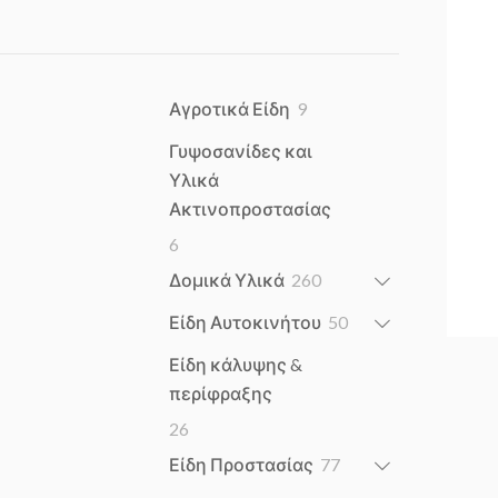
9
Αγροτικά Είδη
9
products
Γυψοσανίδες και
Υλικά
Ακτινοπροστασίας
6
6
products
260
Δομικά Υλικά
260
products
50
Είδη Αυτοκινήτου
50
products
Είδη κάλυψης &
περίφραξης
26
26
products
77
Είδη Προστασίας
77
products