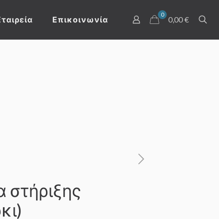
0
Εταιρεία
Επικοινωνία
0,00 €
α στήριξης
κι)