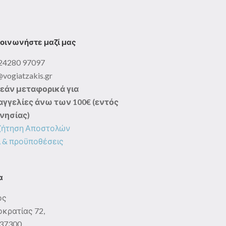
οινωνήστε μαζί μας
24280 97097
@vogiatzakis.gr
εάν μεταφορικά για
γγελίες άνω των 100€ (εντός
νησίας)
ζήτηση Αποστολών
 & προϋποθέσεις
α
ος
κρατίας 72,
: 37300