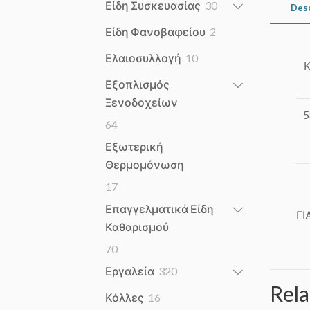
30
Είδη Συσκευασίας
30
Des
products
2
Είδη Φανοβαφείου
2
products
10
Ελαιοσυλλογή
10
products
Εξοπλισμός
Ξενοδοχείων
5
64
64
products
Εξωτερική
Θερμομόνωση
17
17
products
Επαγγελματικά Είδη
ΓΙ
Καθαρισμού
70
70
products
320
Εργαλεία
320
Rela
products
16
Κόλλες
16