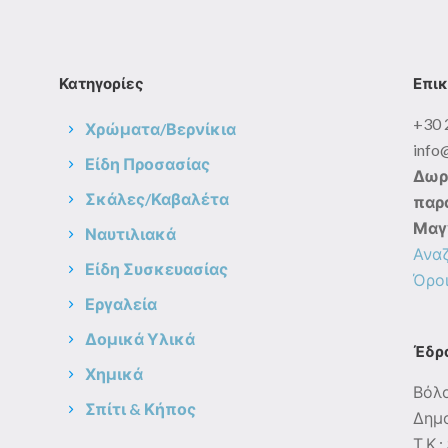
Κατηγορίες
Επικ
+30 
Χρώματα/Βερνίκια
info
Είδη Προσασίας
Δωρ
Σκάλες/Καβαλέτα
παρα
Μαγ
Ναυτιλιακά
Ανα
Είδη Συσκευασίας
Όροι
Εργαλεία
Δομικά Υλικά
Έδρ
Χημικά
Βόλ
Σπίτι & Κήπος
Δημο
Τ.Κ.