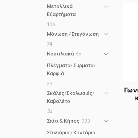
products
Μεταλλικά
Εξαρτήματα
116
116
products
Μόνωση / Στεγάνωση
74
74
products
66
Ναυτιλιακά
66
products
Πλέγματα/ Σύρματα/
Καρφιά
29
29
Γων
products
Σκάλες/Σκαλωσιές/
Καβαλέτα
31
31
products
333
Σπίτι & Κήπος
333
products
Στυλιάρια / Κοντάρια