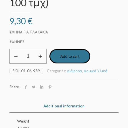
100 τμχ)
9,30
€
ΣΦΗΝΑ ΓΙΑ ΠΛΑΚΑΚΙΑ
ΣΦΗΝΕΣ
Σφήνα
Add to cart
πλακιδίων
φαρδιά
(σακουλάκι
SKU:
01-06-989
Categories:
Διάφορα
,
Δομικά Υλικά
100
τμχ)
quantity
Share
Additional information
Weight