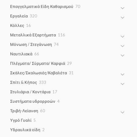
products
70
Επαγγελματικά Είδη Καθαρισμού
70
products
320
Εργαλεία
320
products
16
Κόλλες
16
products
116
Μεταλλικά Εξαρτήματα
116
products
74
Μόνωση / Στεγάνωση
74
products
66
Ναυτιλιακά
66
products
29
Πλέγματα/ Σύρματα/ Καρφιά
29
products
31
Σκάλες/Σκαλωσιές/Καβαλέτα
31
products
333
Σπίτι & Κήπος
333
products
17
Στυλιάρια / Κοντάρια
17
products
4
Συστήματα υδρορροών
4
products
60
Τριβή-Λείανση
60
products
5
Υγρό Γυαλί
5
products
2
Υδραυλικά είδη
2
products