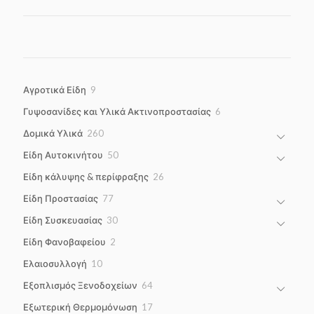
9
Αγροτικά Είδη
9
products
6
Γυψοσανίδες και Υλικά Ακτινοπροστασίας
6
products
260
Δομικά Υλικά
260
products
50
Είδη Αυτοκινήτου
50
products
26
Είδη κάλυψης & περίφραξης
26
products
77
Είδη Προστασίας
77
products
30
Είδη Συσκευασίας
30
products
2
Είδη Φανοβαφείου
2
products
10
Ελαιοσυλλογή
10
products
64
Εξοπλισμός Ξενοδοχείων
64
products
17
Εξωτερική Θερμομόνωση
17