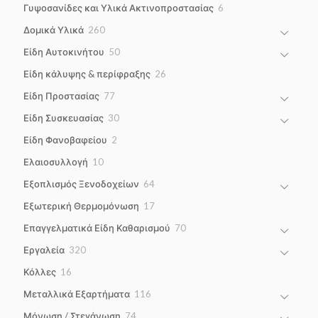
6
Γυψοσανίδες και Υλικά Ακτινοπροστασίας
6
products
260
Δομικά Υλικά
260
products
50
Είδη Αυτοκινήτου
50
products
26
Είδη κάλυψης & περίφραξης
26
products
77
Είδη Προστασίας
77
products
30
Είδη Συσκευασίας
30
products
2
Είδη Φανοβαφείου
2
products
10
Ελαιοσυλλογή
10
products
64
Εξοπλισμός Ξενοδοχείων
64
products
17
Εξωτερική Θερμομόνωση
17
products
70
Επαγγελματικά Είδη Καθαρισμού
70
products
320
Εργαλεία
320
products
16
Κόλλες
16
products
116
Μεταλλικά Εξαρτήματα
116
products
74
Μόνωση / Στεγάνωση
74