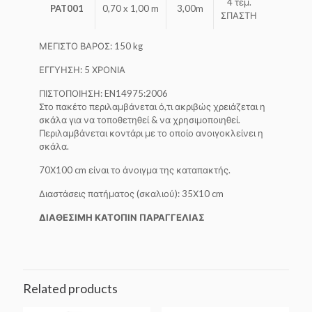
4 τεμ.
PAT001
0,70 x 1,00 m
3,00m
ΣΠΑΣΤΗ
ΜΕΓΙΣΤΟ ΒΑΡΟΣ: 150 kg
ΕΓΓΥΗΣΗ: 5 ΧΡΟΝΙΑ
ΠΙΣΤΟΠΟΙΗΣΗ: EN14975:2006
Στο πακέτο περιλαμβάνεται ό,τι ακριβώς χρειάζεται η
σκάλα για να τοποθετηθεί & να χρησιμοποιηθεί.
Περιλαμβάνεται κοντάρι με το οποίο ανοιγοκλείνει η
σκάλα.
70Χ100 cm είναι το άνοιγμα της καταπακτής.
Διαστάσεις πατήματος (σκαλιού): 35Χ10 cm
ΔΙΑΘΕΣΙΜΗ ΚΑΤΟΠΙΝ ΠΑΡΑΓΓΕΛΙΑΣ
Related products