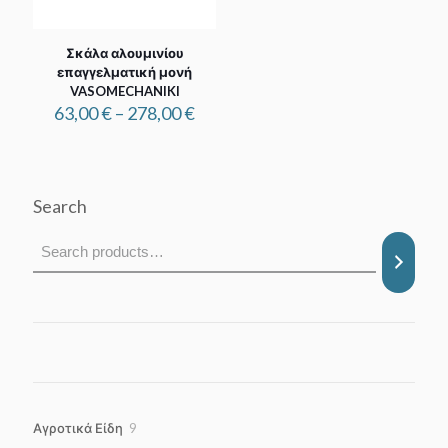
Σκάλα αλουμινίου
επαγγελματική μονή
VASOMECHANIKI
Price
63,00
€
–
278,00
€
range:
63,00 €
through
278,00 €
Search
9
Αγροτικά Είδη
9
products