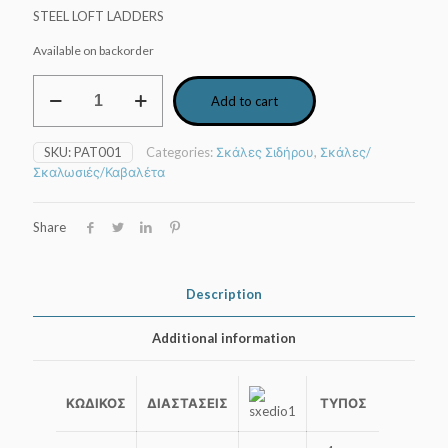
STEEL LOFT LADDERS
Available on backorder
Σκάλα
Add to cart
παταριού
σιδήρου
SNODABILE
SKU:
PAT001
Categories:
Σκάλες Σιδήρου
,
Σκάλες/
3,00m
Σκαλωσιές/Καβαλέτα
quantity
Share
Description
Additional information
ΚΩΔΙΚΟΣ
ΔΙΑΣΤΑΣΕΙΣ
ΤΥΠΟΣ