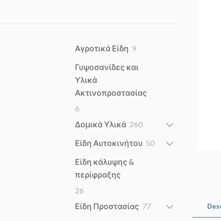
9
Αγροτικά Είδη
9
products
Γυψοσανίδες και
Υλικά
Ακτινοπροστασίας
6
6
products
260
Δομικά Υλικά
260
products
50
Είδη Αυτοκινήτου
50
products
Είδη κάλυψης &
περίφραξης
26
26
products
77
Είδη Προστασίας
77
Des
products