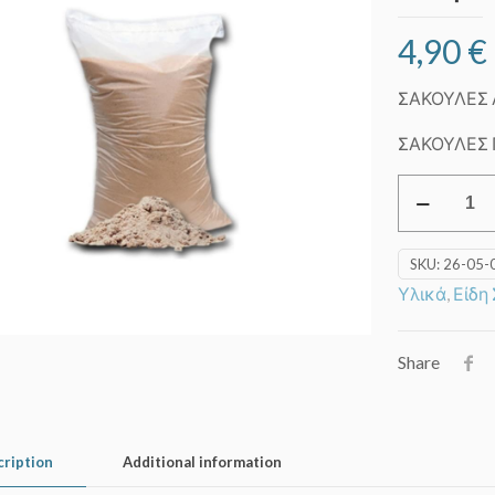
4,90
€
ΣΑΚΟΥΛΕΣ
ΣΑΚΟΥΛΕΣ
Σακούλες
άμμου/
πάγου
SKU:
26-05-
35Χ70cm
Υλικά
,
Είδη
(1
kg)
quantity
Share
cription
Additional information