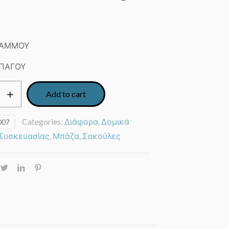
 ΑΜΜΟΥ
 ΠΑΓΟΥ
Add to cart
Categories:
Διάφορα
,
Δομικά
007
 Συσκευασίας
,
Μπάζα
,
Σακούλες