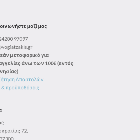
οινωνήστε μαζί μας
24280 97097
@vogiatzakis.gr
εάν μεταφορικά για
γγελίες άνω των 100€ (εντός
νησίας)
ζήτηση Αποστολών
 & προϋποθέσεις
α
ος
κρατίας 72,
: 37300