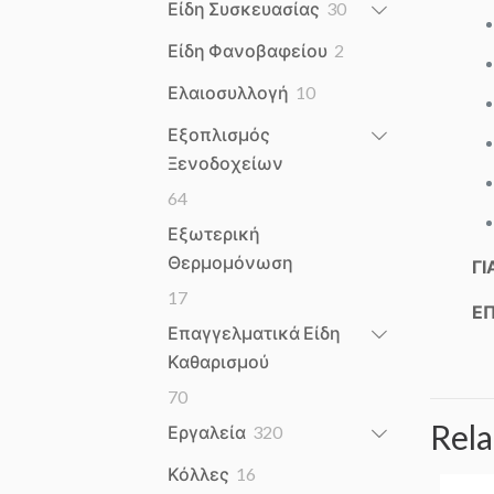
30
Είδη Συσκευασίας
30
products
2
Είδη Φανοβαφείου
2
products
10
Ελαιοσυλλογή
10
products
Εξοπλισμός
Ξενοδοχείων
64
64
products
Εξωτερική
Θερμομόνωση
ΓΙ
17
17
ΕΠ
products
Επαγγελματικά Είδη
Καθαρισμού
70
70
products
Rela
320
Εργαλεία
320
products
16
Κόλλες
16