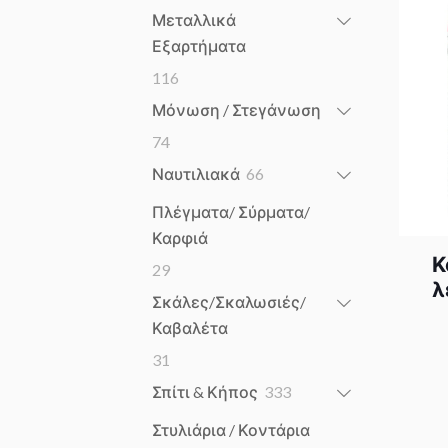
products
Μεταλλικά
Εξαρτήματα
116
116
products
Μόνωση / Στεγάνωση
74
74
products
66
Ναυτιλιακά
66
products
Πλέγματα/ Σύρματα/
Καρφιά
Κ
29
29
λ
products
Σκάλες/Σκαλωσιές/
Καβαλέτα
31
31
products
333
Σπίτι & Κήπος
333
products
Στυλιάρια / Κοντάρια