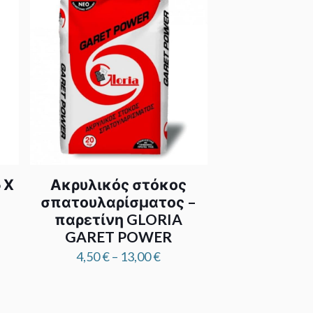
 Χ
Ακρυλικός στόκος
σπατουλαρίσματος –
παρετίνη GLORIA
GARET POWER
Price
4,50
€
–
13,00
€
range:
4,50 €
through