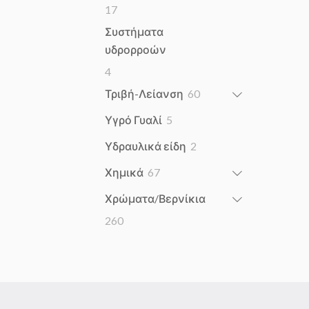
17
17
products
Συστήματα
υδρορροών
4
4
products
60
Τριβή-Λείανση
60
products
5
Υγρό Γυαλί
5
products
2
Υδραυλικά είδη
2
products
67
Χημικά
67
products
Χρώματα/Βερνίκια
260
260
products