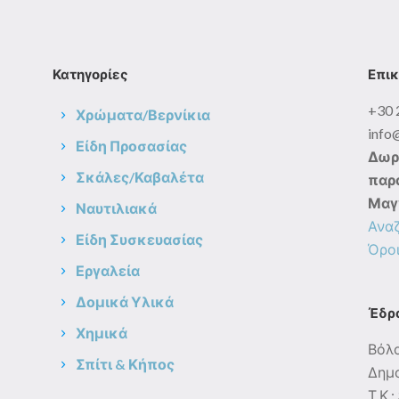
Κατηγορίες
Επικ
+30 
Χρώματα/Βερνίκια
info
Είδη Προσασίας
Δωρ
Σκάλες/Καβαλέτα
παρα
Μαγ
Ναυτιλιακά
Ανα
Είδη Συσκευασίας
Όροι
Εργαλεία
Δομικά Υλικά
Έδρ
Χημικά
Βόλ
Σπίτι & Κήπος
Δημο
Τ.Κ.