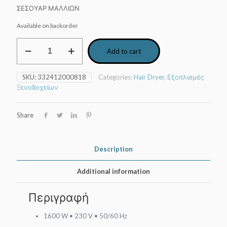
ΣΕΣΟΥΑΡ ΜΑΛΛΙΩΝ
Available on backorder
Πτυσσόμενο
Add to cart
σεσουάρ,
JVD,
Coral
SKU:
332412000818
Categories:
Hair Dryer
,
Εξοπλισμός
Pliable
Ξενοδοχείων
822818,
1600W,
λευκό
Share
quantity
Description
Additional information
Περιγραφή
1600 W • 230 V • 50/60 Hz