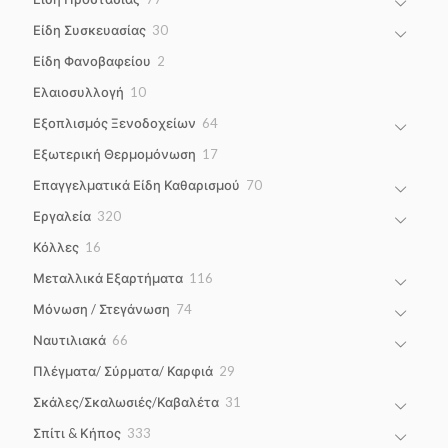
products
30
Είδη Συσκευασίας
30
products
2
Είδη Φανοβαφείου
2
products
10
Ελαιοσυλλογή
10
products
64
Εξοπλισμός Ξενοδοχείων
64
products
17
Εξωτερική Θερμομόνωση
17
products
70
Επαγγελματικά Είδη Καθαρισμού
70
products
320
Εργαλεία
320
products
16
Κόλλες
16
products
116
Μεταλλικά Εξαρτήματα
116
products
74
Μόνωση / Στεγάνωση
74
products
66
Ναυτιλιακά
66
products
29
Πλέγματα/ Σύρματα/ Καρφιά
29
products
31
Σκάλες/Σκαλωσιές/Καβαλέτα
31
products
333
Σπίτι & Κήπος
333