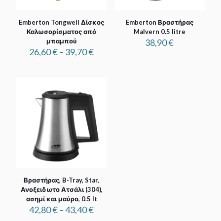
Emberton Tongwell Δίσκος
Emberton Βραστήρας
Καλωσορίσματος από
Malvern 0.5 litre
μπαμπού
38,90
€
Price
26,60
€
–
39,70
€
range:
26,60 €
through
39,70 €
Βραστήρας, B-Tray, Star,
Ανοξειδωτο Ατσάλι (304),
ασημί και μαύρο, 0.5 lt
Price
42,80
€
–
43,40
€
range: