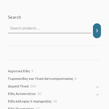
42,80 €
through
43,40 €
Search
9
Αγροτικά Είδη
9
products
6
Γυψοσανίδες και Υλικά Ακτινοπροστασίας
6
products
260
Δομικά Υλικά
260
products
50
Είδη Αυτοκινήτου
50
products
26
Είδη κάλυψης & περίφραξης
26
products
77
Είδη Προστασίας
77