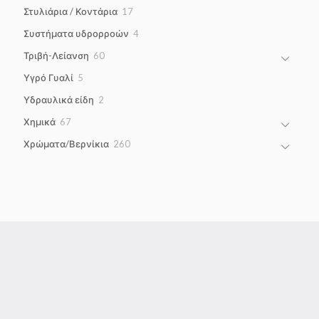
products
17
Στυλιάρια / Κοντάρια
17
products
4
Συστήματα υδρορροών
4
products
60
Τριβή-Λείανση
60
products
5
Υγρό Γυαλί
5
products
2
Υδραυλικά είδη
2
products
67
Χημικά
67
products
260
Χρώματα/Βερνίκια
260
products