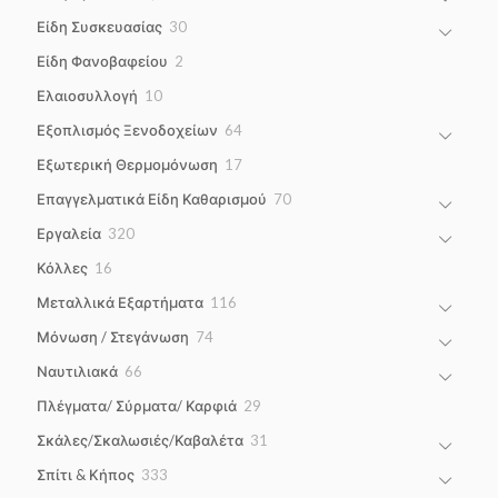
products
30
Είδη Συσκευασίας
30
products
2
Είδη Φανοβαφείου
2
products
10
Ελαιοσυλλογή
10
products
64
Εξοπλισμός Ξενοδοχείων
64
products
17
Εξωτερική Θερμομόνωση
17
products
70
Επαγγελματικά Είδη Καθαρισμού
70
products
320
Εργαλεία
320
products
16
Κόλλες
16
products
116
Μεταλλικά Εξαρτήματα
116
products
74
Μόνωση / Στεγάνωση
74
products
66
Ναυτιλιακά
66
products
29
Πλέγματα/ Σύρματα/ Καρφιά
29
products
31
Σκάλες/Σκαλωσιές/Καβαλέτα
31
products
333
Σπίτι & Κήπος
333
products