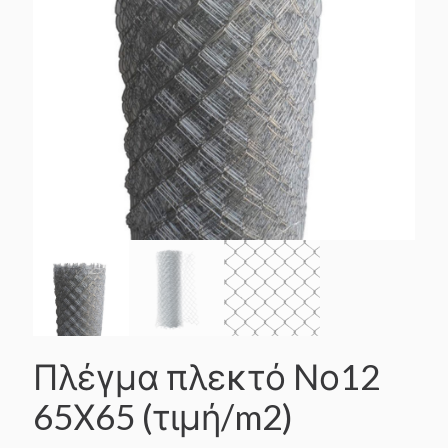
Πλέγμα πλεκτό Νο12
65Χ65 (τιμή/m2)