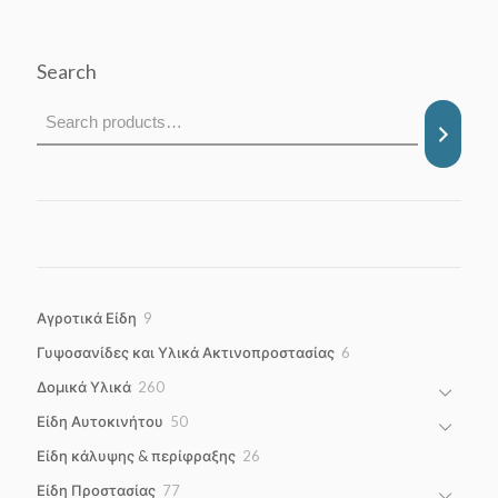
Search
9
Αγροτικά Είδη
9
products
6
Γυψοσανίδες και Υλικά Ακτινοπροστασίας
6
products
260
Δομικά Υλικά
260
products
50
Είδη Αυτοκινήτου
50
products
26
Είδη κάλυψης & περίφραξης
26
products
77
Είδη Προστασίας
77