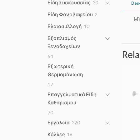
30
Είδη Συσκευασίας
30
Des
products
2
Είδη Φανοβαφείου
2
ΜΥ
products
10
Ελαιοσυλλογή
10
products
Εξοπλισμός
Ξενοδοχείων
Rela
64
64
products
Εξωτερική
Θερμομόνωση
17
17
products
Επαγγελματικά Είδη
Καθαρισμού
70
70
products
320
Εργαλεία
320
products
16
Κόλλες
16