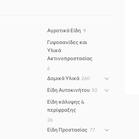
9
Αγροτικά Είδη
9
products
Γυψοσανίδες και
Υλικά
Ακτινοπροστασίας
6
6
products
260
Δομικά Υλικά
260
products
50
Είδη Αυτοκινήτου
50
products
Είδη κάλυψης &
περίφραξης
26
26
products
77
Είδη Προστασίας
77
products