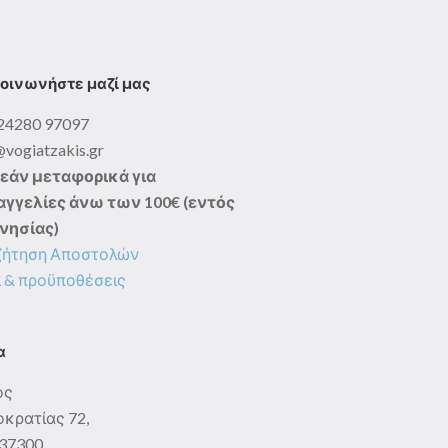
οινωνήστε μαζί μας
24280 97097
@vogiatzakis.gr
εάν μεταφορικά για
γγελίες άνω των 100€ (εντός
νησίας)
ζήτηση Αποστολών
 & προϋποθέσεις
α
ος
κρατίας 72,
: 37300