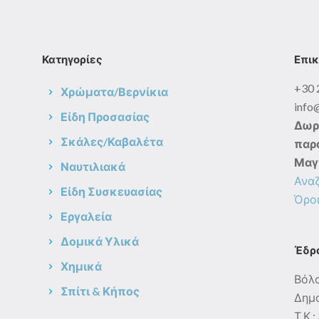
Κατηγορίες
Επικ
+30 
Χρώματα/Βερνίκια
info
Είδη Προσασίας
Δωρ
Σκάλες/Καβαλέτα
παρα
Μαγ
Ναυτιλιακά
Ανα
Είδη Συσκευασίας
Όροι
Εργαλεία
Δομικά Υλικά
Έδρ
Χημικά
Βόλ
Σπίτι & Κήπος
Δημο
Τ.Κ.