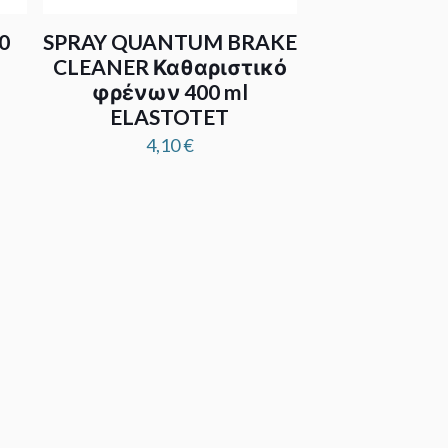
0
SPRAY QUANTUM BRAKE
CLEANER Καθαριστικό
φρένων 400 ml
e
ELASTOTET
e:
4,10
€
€
ugh
0 €