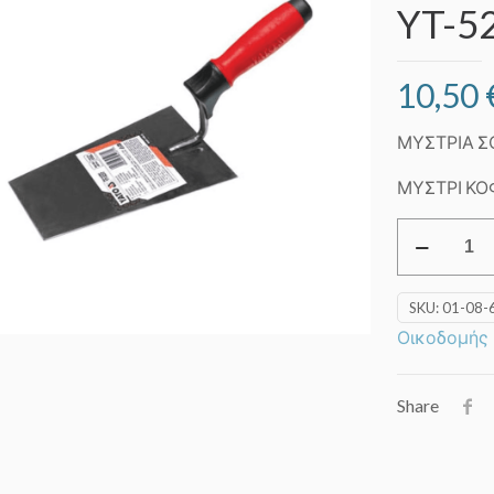
YT-5
10,50
ΜΥΣΤΡΙΑ Σ
ΜΥΣΤΡΙ ΚΟ
Μυστρί
τραπεζοει
INOX
SKU:
01-08-
-
Οικοδομής
Πλαστική
λαβή
YT-
Share
5237
quantity