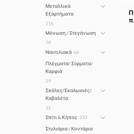
products
Μεταλλικά
Π
Εξαρτήματα
π
116
116
products
Μόνωση / Στεγάνωση
74
74
products
66
Ναυτιλιακά
66
products
Πλέγματα/ Σύρματα/
Καρφιά
29
29
products
Σκάλες/Σκαλωσιές/
Καβαλέτα
31
31
products
333
Σπίτι & Κήπος
333
products
Στυλιάρια / Κοντάρια