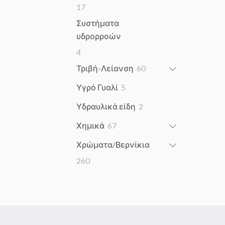
17
17
products
Συστήματα
υδρορροών
4
4
products
60
Τριβή-Λείανση
60
products
5
Υγρό Γυαλί
5
products
2
Υδραυλικά είδη
2
products
67
Χημικά
67
products
Χρώματα/Βερνίκια
260
260
products