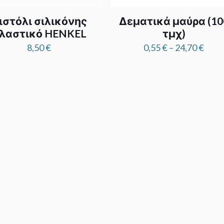
ιστόλι σιλικόνης
Δεματικά μαύρα (10
λαστικό HENKEL
τμχ)
Pric
8,50
€
0,55
€
–
24,70
€
rang
0,55 
thro
24,7