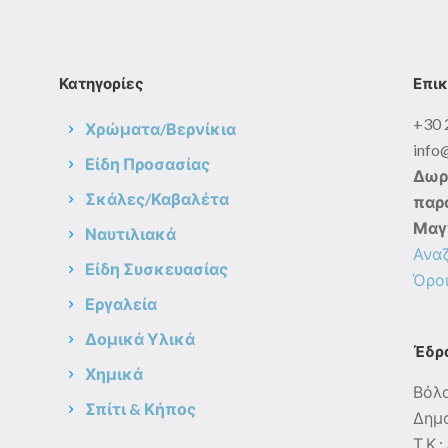
Κατηγορίες
Επικ
+30 
Χρώματα/Βερνίκια
info
Είδη Προσασίας
Δωρ
Σκάλες/Καβαλέτα
παρα
Μαγ
Ναυτιλιακά
Ανα
Είδη Συσκευασίας
Όροι
Εργαλεία
Δομικά Υλικά
Έδρ
Χημικά
Βόλ
Σπίτι & Κήπος
Δημο
Τ.Κ.