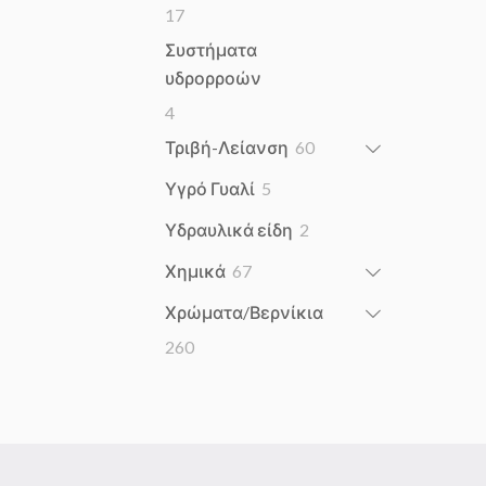
17
17
products
Συστήματα
υδρορροών
4
4
products
60
Τριβή-Λείανση
60
products
5
Υγρό Γυαλί
5
products
2
Υδραυλικά είδη
2
products
67
Χημικά
67
products
Χρώματα/Βερνίκια
260
260
products