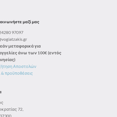
οινωνήστε μαζί μας
24280 97097
@vogiatzakis.gr
εάν μεταφορικά για
γγελίες άνω των 100€ (εντός
νησίας)
ζήτηση Αποστολών
 & προϋποθέσεις
α
ος
κρατίας 72,
: 37300