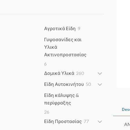
9
Αγροτικά Είδη
9
products
Γυψοσανίδες και
Υλικά
Ακτινοπροστασίας
6
6
products
260
Δομικά Υλικά
260
products
50
Είδη Αυτοκινήτου
50
products
Είδη κάλυψης &
περίφραξης
Des
26
26
products
77
Είδη Προστασίας
77
A
products