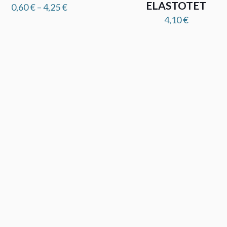
ELASTOTET
Price
0,60
€
–
4,25
€
range:
4,10
€
0,60 €
through
4,25 €