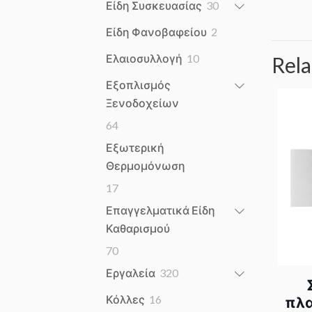
30
Είδη Συσκευασίας
30
products
2
Είδη Φανοβαφείου
2
products
10
Ελαιοσυλλογή
10
Rela
products
Εξοπλισμός
Ξενοδοχείων
64
64
products
Εξωτερική
Θερμομόνωση
17
17
products
Επαγγελματικά Είδη
Καθαρισμού
70
70
products
320
Εργαλεία
320
products
16
Κόλλες
16
πλα