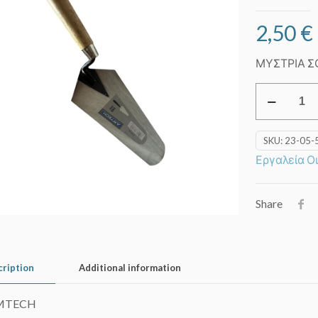
2,50
€
ΜΥΣΤΡΙΑ Σ
Μυστρί
σοβατζήδ
180mm
SKU:
23-05-
quantity
Εργαλεία Ο
Share
cription
Additional information
MTECH