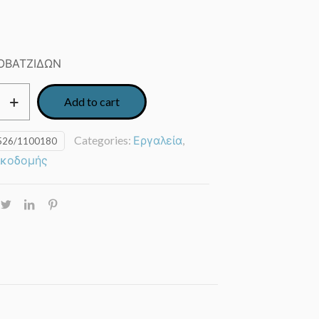
ΟΒΑΤΖΙΔΩΝ
Add to cart
ων
Categories:
Εργαλεία
,
526/1100180
ικοδομής