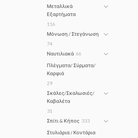
products
Μεταλλικά
Εξαρτήματα
116
116
products
Μόνωση / Στεγάνωση
74
74
products
66
Ναυτιλιακά
66
products
Πλέγματα/ Σύρματα/
Καρφιά
29
29
products
Σκάλες/Σκαλωσιές/
Καβαλέτα
31
31
products
333
Σπίτι & Κήπος
333
products
Στυλιάρια / Κοντάρια