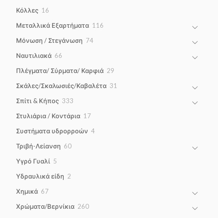
products
16
Κόλλες
16
products
116
Μεταλλικά Εξαρτήματα
116
products
74
Μόνωση / Στεγάνωση
74
products
66
Ναυτιλιακά
66
products
29
Πλέγματα/ Σύρματα/ Καρφιά
29
products
31
Σκάλες/Σκαλωσιές/Καβαλέτα
31
products
333
Σπίτι & Κήπος
333
products
17
Στυλιάρια / Κοντάρια
17
products
4
Συστήματα υδρορροών
4
products
60
Τριβή-Λείανση
60
products
5
Υγρό Γυαλί
5
products
2
Υδραυλικά είδη
2
products
67
Χημικά
67
products
260
Χρώματα/Βερνίκια
260
products