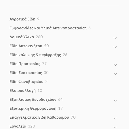
9
Αγροτικά Είδη
9
products
6
Γυψοσανίδες και Υλικά Ακτινοπροστασίας
6
products
260
Δομικά Υλικά
260
products
50
Είδη Αυτοκινήτου
50
products
26
Είδη κάλυψης & περίφραξης
26
products
77
Είδη Προστασίας
77
products
30
Είδη Συσκευασίας
30
products
2
Είδη Φανοβαφείου
2
products
10
Ελαιοσυλλογή
10
products
64
Εξοπλισμός Ξενοδοχείων
64
products
17
Εξωτερική Θερμομόνωση
17
products
70
Επαγγελματικά Είδη Καθαρισμού
70
products
320
Εργαλεία
320