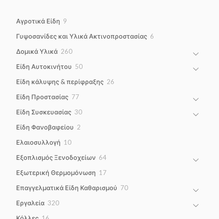
9
Αγροτικά Είδη
9
products
6
Γυψοσανίδες και Υλικά Ακτινοπροστασίας
6
products
260
Δομικά Υλικά
260
products
50
Είδη Αυτοκινήτου
50
products
26
Είδη κάλυψης & περίφραξης
26
products
77
Είδη Προστασίας
77
products
30
Είδη Συσκευασίας
30
products
2
Είδη Φανοβαφείου
2
products
10
Ελαιοσυλλογή
10
products
64
Εξοπλισμός Ξενοδοχείων
64
products
17
Εξωτερική Θερμομόνωση
17
products
70
Επαγγελματικά Είδη Καθαρισμού
70
products
320
Εργαλεία
320
products
16
Κόλλες
16