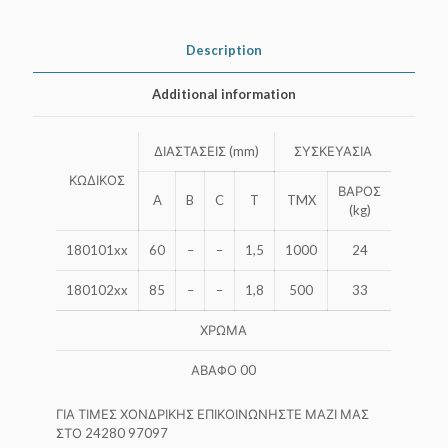
Description
Additional information
ΔΙΑΣΤΑΣΕΙΣ (mm)
ΣΥΣΚΕΥΑΣΙΑ
ΚΩΔΙΚΟΣ
ΒΑΡΟΣ
A
B
C
T
TMX
(kg)
180101xx
60
–
–
1,5
1000
24
180102xx
85
–
–
1,8
500
33
ΧΡΩΜΑ
ΑΒΑΦΟ 00
ΓΙΑ ΤΙΜΕΣ ΧΟΝΔΡΙΚΗΣ ΕΠΙΚΟΙΝΩΝΗΣΤΕ ΜΑΖΙ ΜΑΣ
ΣΤΟ 24280 97097