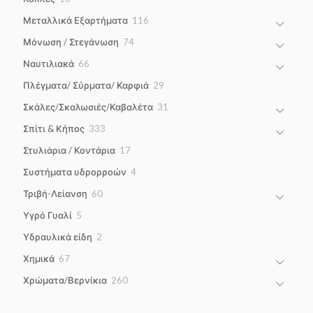
products
116
Μεταλλικά Εξαρτήματα
116
products
74
Μόνωση / Στεγάνωση
74
products
66
Ναυτιλιακά
66
products
29
Πλέγματα/ Σύρματα/ Καρφιά
29
products
31
Σκάλες/Σκαλωσιές/Καβαλέτα
31
products
333
Σπίτι & Κήπος
333
products
17
Στυλιάρια / Κοντάρια
17
products
4
Συστήματα υδρορροών
4
products
60
Τριβή-Λείανση
60
products
5
Υγρό Γυαλί
5
products
2
Υδραυλικά είδη
2
products
67
Χημικά
67
products
260
Χρώματα/Βερνίκια
260
products