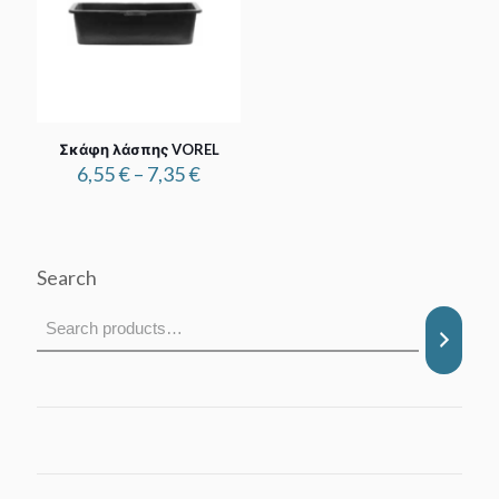
Σκάφη λάσπης VOREL
Price
6,55
€
–
7,35
€
range:
6,55 €
through
7,35 €
Search