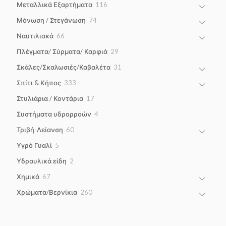
116
Μεταλλικά Εξαρτήματα
116
products
74
Μόνωση / Στεγάνωση
74
products
66
Ναυτιλιακά
66
products
29
Πλέγματα/ Σύρματα/ Καρφιά
29
products
31
Σκάλες/Σκαλωσιές/Καβαλέτα
31
products
333
Σπίτι & Κήπος
333
products
17
Στυλιάρια / Κοντάρια
17
products
4
Συστήματα υδρορροών
4
products
60
Τριβή-Λείανση
60
products
5
Υγρό Γυαλί
5
products
2
Υδραυλικά είδη
2
products
67
Χημικά
67
products
260
Χρώματα/Βερνίκια
260
products