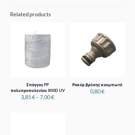
Related products
Σπάγγος PP
Ρακόρ βρύσης κουμπωτό
πολυπροπυλενίου 800D UV
0,80
€
Price
3,85
€
–
7,00
€
range:
3,85 €
through
7,00 €