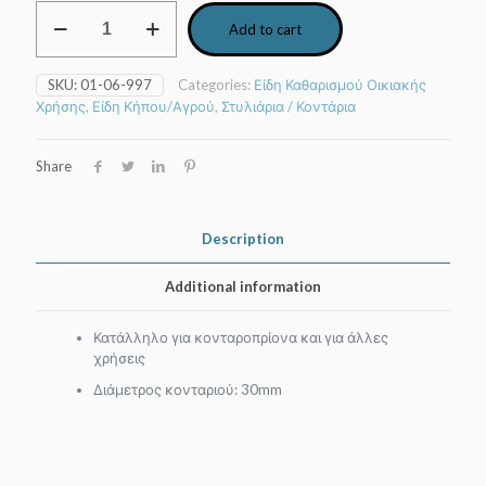
Κοντάρι
Add to cart
ξύλινο
χονδρό
για
SKU:
01-06-997
Categories:
Είδη Καθαρισμού Οικιακής
πριόνι
Χρήσης
,
Είδη Κήπου/Αγρού
,
Στυλιάρια / Κοντάρια
2,50
m
quantity
Share
Description
Additional information
Κατάλληλο για κονταροπρίονα και για άλλες
χρήσεις
Διάμετρος κονταριού: 30mm