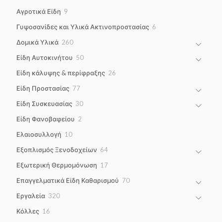
9
Αγροτικά Είδη
9
products
6
Γυψοσανίδες και Υλικά Ακτινοπροστασίας
6
products
260
Δομικά Υλικά
260
products
50
Είδη Αυτοκινήτου
50
products
26
Είδη κάλυψης & περίφραξης
26
products
77
Είδη Προστασίας
77
products
30
Είδη Συσκευασίας
30
products
2
Είδη Φανοβαφείου
2
products
10
Ελαιοσυλλογή
10
products
64
Εξοπλισμός Ξενοδοχείων
64
products
17
Εξωτερική Θερμομόνωση
17
products
70
Επαγγελματικά Είδη Καθαρισμού
70
products
320
Εργαλεία
320
products
16
Κόλλες
16
products