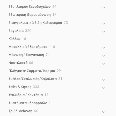
products
64
Εξοπλισμός Ξενοδοχείων
64
products
17
Εξωτερική Θερμομόνωση
17
products
70
Επαγγελματικά Είδη Καθαρισμού
70
products
320
Εργαλεία
320
products
16
Κόλλες
16
products
116
Μεταλλικά Εξαρτήματα
116
products
74
Μόνωση / Στεγάνωση
74
products
66
Ναυτιλιακά
66
products
29
Πλέγματα/ Σύρματα/ Καρφιά
29
products
31
Σκάλες/Σκαλωσιές/Καβαλέτα
31
products
333
Σπίτι & Κήπος
333
products
17
Στυλιάρια / Κοντάρια
17
products
4
Συστήματα υδρορροών
4
products
60
Τριβή-Λείανση
60
products