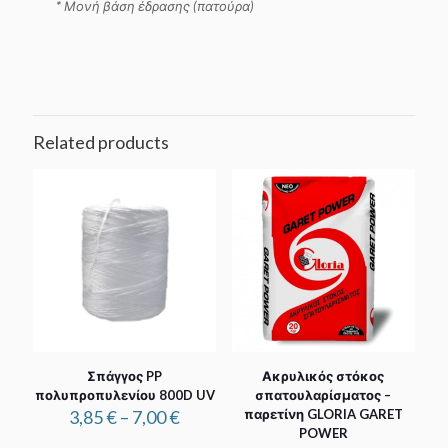
*
Μονή βάση έδρασης (πατούρα)
Related products
Σπάγγος PP
Ακρυλικός στόκος
πολυπροπυλενίου 800D UV
σπατουλαρίσματος –
Price
3,85
€
–
7,00
€
παρετίνη GLORIA GARET
range:
POWER