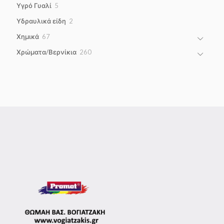
5
Υγρό Γυαλί
5
products
2
Υδραυλικά είδη
2
products
67
Χημικά
67
products
260
Χρώματα/Βερνίκια
260
products