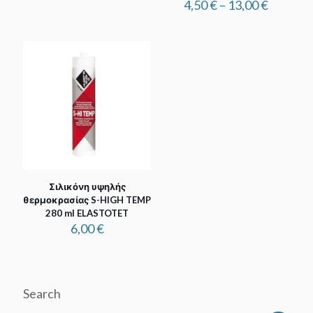
3,85 €
Price
4,50
€
–
13,00
€
through
range:
7,00 €
4,50 €
through
13,00 €
Σιλικόνη υψηλής
θερμοκρασίας S-HIGH TEMP
280 ml ELASTOTET
6,00
€
Search