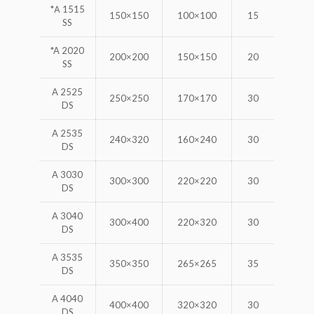
*Α 1515
150×150
100×100
15
SS
*A 2020
200×200
150×150
20
SS
A 2525
250×250
170×170
30
DS
A 2535
240×320
160×240
30
DS
A 3030
300×300
220×220
30
DS
A 3040
300×400
220×320
30
DS
A 3535
350×350
265×265
35
DS
A 4040
400×400
320×320
30
DS