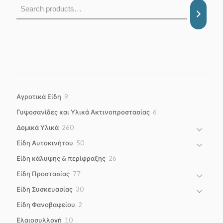
9
Αγροτικά Είδη
9
products
6
Γυψοσανίδες και Υλικά Ακτινοπροστασίας
6
products
260
Δομικά Υλικά
260
products
50
Είδη Αυτοκινήτου
50
products
26
Είδη κάλυψης & περίφραξης
26
products
77
Είδη Προστασίας
77
products
30
Είδη Συσκευασίας
30
products
2
Είδη Φανοβαφείου
2
products
10
Ελαιοσυλλογή
10