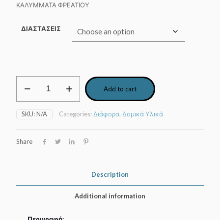
ΚΑΛΥΜΜΑΤΑ ΦΡΕΑΤΙΟΥ
through
40,30 €
ΔΙΑΣΤΑΣΕΙΣ
Κάλυμμα
Add to cart
φρεατίου
στεγανό
Α15
SKU:
N/A
Categories:
Διάφορα
,
Δομικά Υλικά
quantity
Share
Description
Additional information
Περιγραφή: