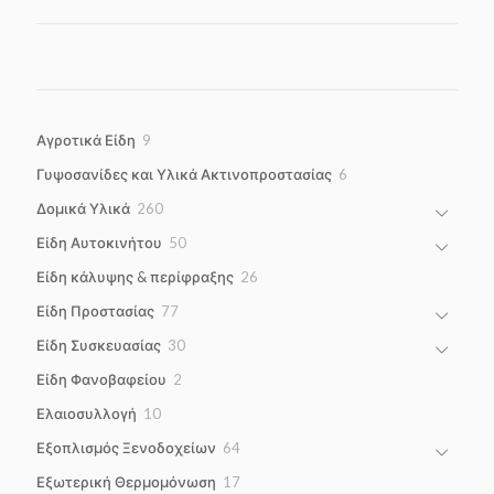
9
Αγροτικά Είδη
9
products
6
Γυψοσανίδες και Υλικά Ακτινοπροστασίας
6
products
260
Δομικά Υλικά
260
products
50
Είδη Αυτοκινήτου
50
products
26
Είδη κάλυψης & περίφραξης
26
products
77
Είδη Προστασίας
77
products
30
Είδη Συσκευασίας
30
products
2
Είδη Φανοβαφείου
2
products
10
Ελαιοσυλλογή
10
products
64
Εξοπλισμός Ξενοδοχείων
64
products
17
Εξωτερική Θερμομόνωση
17