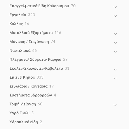
products
70
Επαγγελματικά Είδη Καθαρισμού
70
products
320
Εργαλεία
320
products
16
Κόλλες
16
products
116
Μεταλλικά Εξαρτήματα
116
products
74
Μόνωση / Στεγάνωση
74
products
66
Ναυτιλιακά
66
products
29
Πλέγματα/ Σύρματα/ Καρφιά
29
products
31
Σκάλες/Σκαλωσιές/Καβαλέτα
31
products
333
Σπίτι & Κήπος
333
products
17
Στυλιάρια / Κοντάρια
17
products
4
Συστήματα υδρορροών
4
products
60
Τριβή-Λείανση
60
products
5
Υγρό Γυαλί
5
products
2
Υδραυλικά είδη
2
products