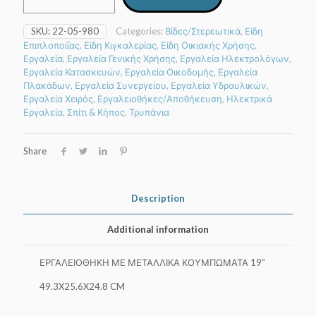
19''
2000
SKU:
22-05-980
Categories:
Βίδες/Στερεωτικά
,
Είδη
SERIES
Επιπλοποιΐας
,
Είδη Κιγκαλερίας
,
Είδη Οικιακής Χρήσης
,
quantity
Εργαλεία
,
Εργαλεία Γενικής Χρήσης
,
Εργαλεία Ηλεκτρολόγων
,
Εργαλεία Κατασκευών
,
Εργαλεία Οικοδομής
,
Εργαλεία
Πλακάδων
,
Εργαλεία Συνεργείου
,
Εργαλεία Υδραυλικών
,
Εργαλεία Χειρός
,
Εργαλειοθήκες/Αποθήκευση
,
Ηλεκτρικά
Εργαλεία
,
Σπίτι & Κήπος
,
Τρυπάνια
Share
Description
Additional information
ΕΡΓΑΛΕΙΟΘΗΚΗ ΜΕ ΜΕΤΑΛΛΙΚΑ ΚΟΥΜΠΩΜΑΤΑ 19”
49.3X25.6X24.8 CM