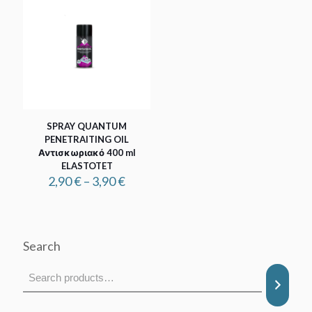
SPRAY QUANTUM
PENETRAITING OIL
Αντισκωριακό 400 ml
ELASTOTET
Price
2,90
€
–
3,90
€
range:
2,90 €
through
3,90 €
Search