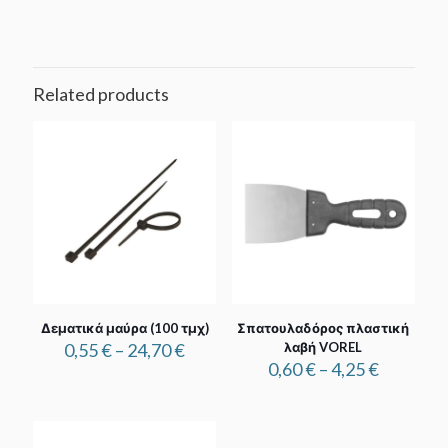
Related products
Δεματικά μαύρα (100 τμχ)
Σπατουλαδόρος πλαστική
Price
0,55
€
–
24,70
€
λαβή VOREL
range:
Price
0,60
€
–
4,25
€
0,55 €
range:
through
0,60 €
24,70 €
through
4,25 €