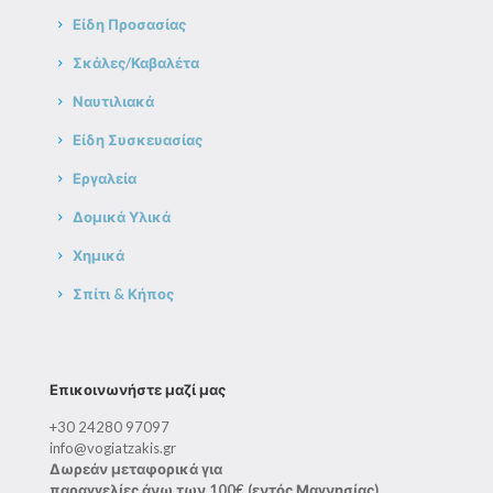
Είδη Προσασίας
Σκάλες/Καβαλέτα
Ναυτιλιακά
Είδη Συσκευασίας
Εργαλεία
Δομικά Υλικά
Χημικά
Σπίτι & Κήπος
Επικοινωνήστε μαζί μας
+30 24280 97097
info@vogiatzakis.gr
Δωρεάν μεταφορικά για
παραγγελίες άνω των 100€ (εντός Μαγνησίας)