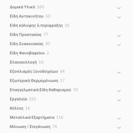
products
260
Δομικά Υλικά
260
products
50
Είδη Αυτοκινήτου
50
products
26
Είδη κάλυψης & περίφραξης
26
products
77
Είδη Προστασίας
77
products
30
Είδη Συσκευασίας
30
products
2
Είδη Φανοβαφείου
2
products
10
Ελαιοσυλλογή
10
products
64
Εξοπλισμός Ξενοδοχείων
64
products
17
Εξωτερική Θερμομόνωση
17
products
70
Επαγγελματικά Είδη Καθαρισμού
70
products
320
Εργαλεία
320
products
16
Κόλλες
16
products
116
Μεταλλικά Εξαρτήματα
116
products
74
Μόνωση / Στεγάνωση
74
products