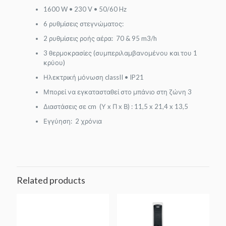
1600 W • 230 V • 50/60 Hz
6 ρυθμίσεις στεγνώματος:
2 ρυθμίσεις ροής αέρα: 70 & 95 m3/h
3 θερμοκρασίες (συμπεριλαμβανομένου και του 1
κρύου)
Ηλεκτρική μόνωση classII • IP21
Μπορεί να εγκατασταθεί στο μπάνιο στη ζώνη 3
Διαστάσεις σε cm (Υ x Π x Β) : 11,5 x 21,4 x 13,5
Εγγύηση: 2 χρόνια
Related products