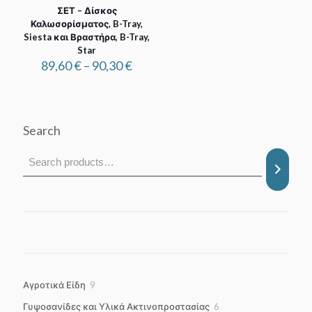
ΣΕΤ – Δίσκος
Καλωσορίσματος, B-Tray,
Siesta και Βραστήρα, B-Tray,
Star
Price
89,60
€
–
90,30
€
range:
89,60 €
through
90,30 €
Search
9
Αγροτικά Είδη
9
products
6
Γυψοσανίδες και Υλικά Ακτινοπροστασίας
6