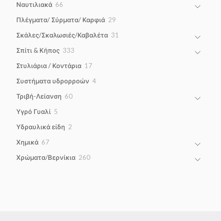
66
Ναυτιλιακά
66
products
29
Πλέγματα/ Σύρματα/ Καρφιά
29
products
31
Σκάλες/Σκαλωσιές/Καβαλέτα
31
products
333
Σπίτι & Κήπος
333
products
17
Στυλιάρια / Κοντάρια
17
products
4
Συστήματα υδρορροών
4
products
60
Τριβή-Λείανση
60
products
5
Υγρό Γυαλί
5
products
2
Υδραυλικά είδη
2
products
67
Χημικά
67
products
260
Χρώματα/Βερνίκια
260
products