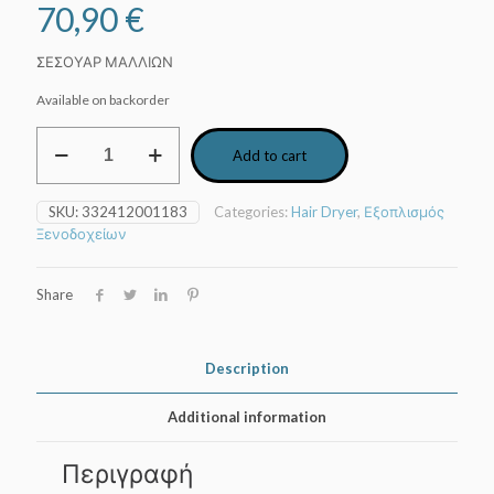
70,90
€
ΣΕΣΟΥΑΡ ΜΑΛΛΙΩΝ
Available on backorder
Επιτοίχιο
Add to cart
Σεσουάρ,
Jvd,
Brittony
SKU:
332412001183
Categories:
Hair Dryer
,
Εξοπλισμός
Support
Ξενοδοχείων
Base
8221183,
1600W,
Share
μαύρο
quantity
Description
Additional information
Περιγραφή