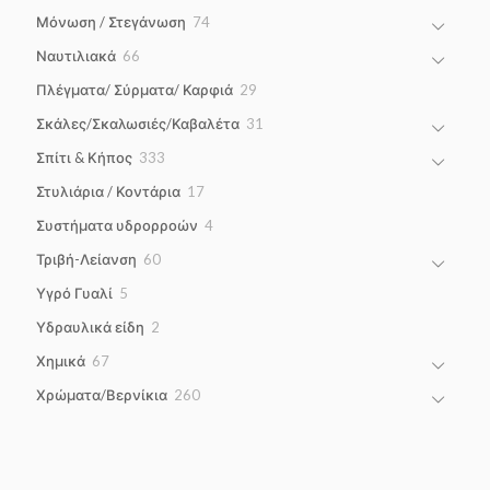
products
74
Μόνωση / Στεγάνωση
74
products
66
Ναυτιλιακά
66
products
29
Πλέγματα/ Σύρματα/ Καρφιά
29
products
31
Σκάλες/Σκαλωσιές/Καβαλέτα
31
products
333
Σπίτι & Κήπος
333
products
17
Στυλιάρια / Κοντάρια
17
products
4
Συστήματα υδρορροών
4
products
60
Τριβή-Λείανση
60
products
5
Υγρό Γυαλί
5
products
2
Υδραυλικά είδη
2
products
67
Χημικά
67
products
260
Χρώματα/Βερνίκια
260
products