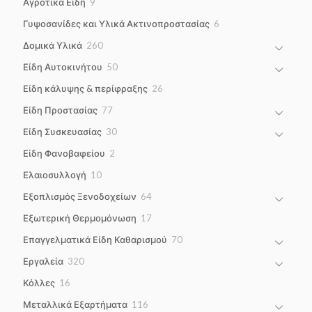
9
Αγροτικά Είδη
9
products
6
Γυψοσανίδες και Υλικά Ακτινοπροστασίας
6
products
260
Δομικά Υλικά
260
products
50
Είδη Αυτοκινήτου
50
products
26
Είδη κάλυψης & περίφραξης
26
products
77
Είδη Προστασίας
77
products
30
Είδη Συσκευασίας
30
products
2
Είδη Φανοβαφείου
2
products
10
Ελαιοσυλλογή
10
products
64
Εξοπλισμός Ξενοδοχείων
64
products
17
Εξωτερική Θερμομόνωση
17
products
70
Επαγγελματικά Είδη Καθαρισμού
70
products
320
Εργαλεία
320
products
16
Κόλλες
16
products
116
Μεταλλικά Εξαρτήματα
116