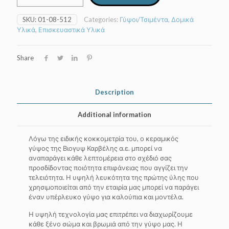
40kg
quantity
SKU:
01-08-512
Categories:
Γύψοι/Τσιμέντα
,
Δομικά
Υλικά
,
Επισκευαστικά Υλικά
Share
Description
Additional information
Λόγω της ειδικής κοκκομετρία του, ο κεραμικός
γύψος της Βιογυψ Καρβέλης α.ε. μπορεί να
αναπαράγει κάθε λεπτομέρεια στο σχέδιό σας
προσδίδοντας ποιότητα επιφάνειας που αγγίζει την
τελειότητα. Η υψηλή λευκότητα της πρώτης ύλης που
χρησιμοποιείται από την εταιρία μας μπορεί να παράγει
έναν υπέρλευκο γύψο για καλούπια και μοντέλα.
Η υψηλή τεχνολογία μας επιτρέπει να διαχωρίζουμε
κάθε ξένο σώμα και βρωμιά από την γύψο μας. Η