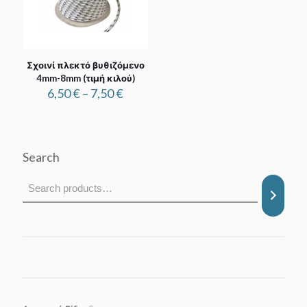
Σχοινί πλεκτό βυθιζόμενο
4mm-8mm (τιμή κιλού)
Price
6,50
€
–
7,50
€
range:
6,50 €
through
7,50 €
Search