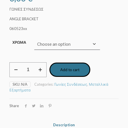
ΓΩΝΙΕΣ ΣΥΝΔΕΣΩΣ
ANGLE BRACKET
060523xx
ΧΡΩΜΑ
Γωνία
Add to cart
συνδέσεως
quantity
SKU:
N/A
Categories:
Γωνίες Συνδέσεως
,
Μεταλλικά
Εξαρτήματα
Share
Description