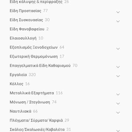
26
Είδη κάλυψης & περίφραξης
26
products
77
Είδη Προστασίας
77
products
30
Είδη Συσκευασίας
30
products
2
Είδη Φανοβαφείου
2
products
10
Ελαιοσυλλογή
10
products
64
Εξοπλισμός Ξενοδοχείων
64
products
17
Εξωτερική Θερμομόνωση
17
products
70
Επαγγελματικά Είδη Καθαρισμού
70
products
320
Εργαλεία
320
products
16
Κόλλες
16
products
116
Μεταλλικά Εξαρτήματα
116
products
74
Μόνωση / Στεγάνωση
74
products
66
Ναυτιλιακά
66
products
29
Πλέγματα/ Σύρματα/ Καρφιά
29
products
31
Σκάλες/Σκαλωσιές/Καβαλέτα
31