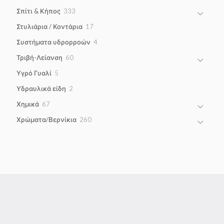
products
333
Σπίτι & Κήπος
333
products
17
Στυλιάρια / Κοντάρια
17
products
4
Συστήματα υδρορροών
4
products
60
Τριβή-Λείανση
60
products
5
Υγρό Γυαλί
5
products
2
Υδραυλικά είδη
2
products
67
Χημικά
67
products
260
Χρώματα/Βερνίκια
260
products