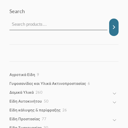
Search
9
Αγροτικά Είδη
9
products
6
Γυψοσανίδες και Υλικά Ακτινοπροστασίας
6
products
260
Δομικά Υλικά
260
products
50
Είδη Αυτοκινήτου
50
products
26
Είδη κάλυψης & περίφραξης
26
products
77
Είδη Προστασίας
77
products
30
Είδη Συσκευασίας
30