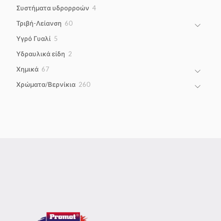
products
4
Συστήματα υδρορροών
4
products
60
Τριβή-Λείανση
60
products
5
Υγρό Γυαλί
5
products
2
Υδραυλικά είδη
2
products
67
Χημικά
67
products
260
Χρώματα/Βερνίκια
260
products