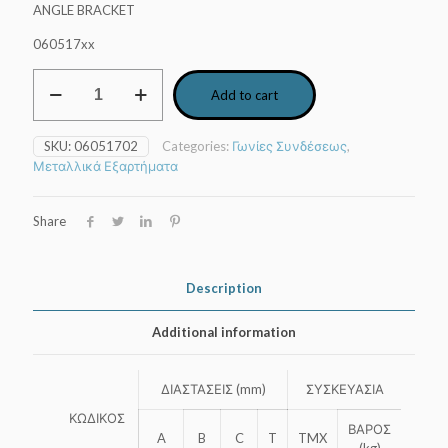
ANGLE BRACKET
060517xx
Γωνία
Add to cart
συνδέσεως
γαλβανιζέ
quantity
SKU:
06051702
Categories:
Γωνίες Συνδέσεως
,
Μεταλλικά Εξαρτήματα
Share
Description
Additional information
ΔΙΑΣΤΑΣΕΙΣ (mm)
ΣΥΣΚΕΥΑΣΙΑ
ΚΩΔΙΚΟΣ
ΒΑΡΟΣ
A
B
C
T
TMX