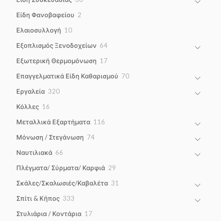
products
2
Είδη Φανοβαφείου
2
products
10
Ελαιοσυλλογή
10
products
64
Εξοπλισμός Ξενοδοχείων
64
products
17
Εξωτερική Θερμομόνωση
17
products
70
Επαγγελματικά Είδη Καθαρισμού
70
products
320
Εργαλεία
320
products
16
Κόλλες
16
products
116
Μεταλλικά Εξαρτήματα
116
products
74
Μόνωση / Στεγάνωση
74
products
66
Ναυτιλιακά
66
products
29
Πλέγματα/ Σύρματα/ Καρφιά
29
products
31
Σκάλες/Σκαλωσιές/Καβαλέτα
31
products
333
Σπίτι & Κήπος
333
products
17
Στυλιάρια / Κοντάρια
17