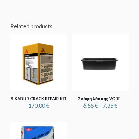
Related products
SIKADUR CRACK REPAIR KIT
Σκάφη λάσπης VOREL
Price
170,00
€
6,55
€
–
7,35
€
range:
6,55 €
through
7,35 €