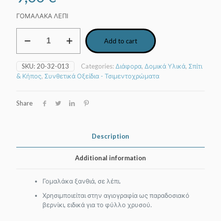
ΓΟΜΑΛΑΚΑ ΛΕΠΙ
Γομαλάκα
Add to cart
100
gr
quantity
SKU:
20-32-013
Categories:
Διάφορα
,
Δομικά Υλικά
,
Σπίτι
& Κήπος
,
Συνθετικά Οξείδια - Τσιμεντοχρώματα
Share
Description
Additional information
Γομαλάκα ξανθιά, σε λέπι.
Χρησιμποιείται στην αγιογραφία ως παραδοσιακό
βερνίκι, ειδικά για το φύλλο χρυσού.