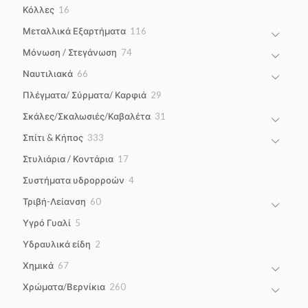
products
16
Κόλλες
16
products
116
Μεταλλικά Εξαρτήματα
116
products
74
Μόνωση / Στεγάνωση
74
products
66
Ναυτιλιακά
66
products
29
Πλέγματα/ Σύρματα/ Καρφιά
29
products
31
Σκάλες/Σκαλωσιές/Καβαλέτα
31
products
333
Σπίτι & Κήπος
333
products
17
Στυλιάρια / Κοντάρια
17
products
4
Συστήματα υδρορροών
4
products
60
Τριβή-Λείανση
60
products
5
Υγρό Γυαλί
5
products
2
Υδραυλικά είδη
2
products
67
Χημικά
67
products
260
Χρώματα/Βερνίκια
260
products