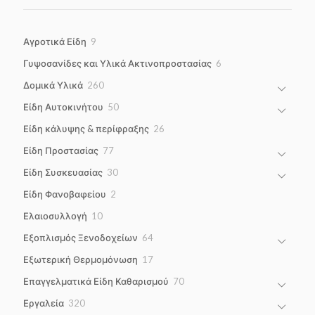
9
Αγροτικά Είδη
9
products
6
Γυψοσανίδες και Υλικά Ακτινοπροστασίας
6
products
260
Δομικά Υλικά
260
products
50
Είδη Αυτοκινήτου
50
products
26
Είδη κάλυψης & περίφραξης
26
products
77
Είδη Προστασίας
77
products
30
Είδη Συσκευασίας
30
products
2
Είδη Φανοβαφείου
2
products
10
Ελαιοσυλλογή
10
products
64
Εξοπλισμός Ξενοδοχείων
64
products
17
Εξωτερική Θερμομόνωση
17
products
70
Επαγγελματικά Είδη Καθαρισμού
70
products
320
Εργαλεία
320