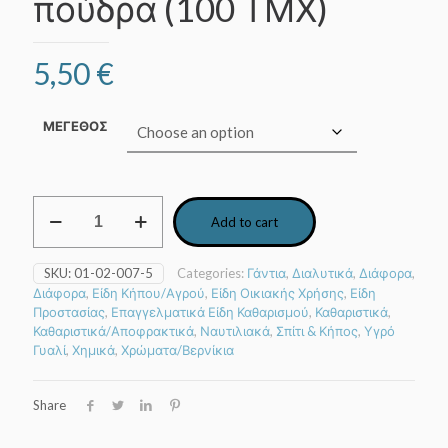
πούδρα (100 ΤΜΧ)
5,50
€
ΜΕΓΕΘΟΣ
Γάντια
Add to cart
νιτριλίου
μιας
χρήσης
SKU:
01-02-007-5
Categories:
Γάντια
,
Διαλυτικά
,
Διάφορα
,
μαύρα
Διάφορα
,
Είδη Κήπου/Αγρού
,
Είδη Οικιακής Χρήσης
,
Είδη
χωρίς
Προστασίας
,
Επαγγελματικά Είδη Καθαρισμού
,
Καθαριστικά
,
πούδρα
Καθαριστικά/Αποφρακτικά
,
Ναυτιλιακά
,
Σπίτι & Κήπος
,
Υγρό
(100
Γυαλί
,
Χημικά
,
Χρώματα/Βερνίκια
ΤΜΧ)
quantity
Share