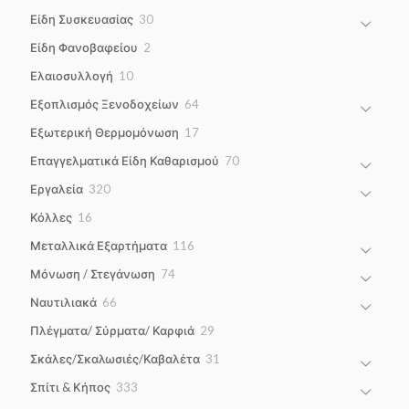
products
30
Είδη Συσκευασίας
30
products
2
Είδη Φανοβαφείου
2
products
10
Ελαιοσυλλογή
10
products
64
Εξοπλισμός Ξενοδοχείων
64
products
17
Εξωτερική Θερμομόνωση
17
products
70
Επαγγελματικά Είδη Καθαρισμού
70
products
320
Εργαλεία
320
products
16
Κόλλες
16
products
116
Μεταλλικά Εξαρτήματα
116
products
74
Μόνωση / Στεγάνωση
74
products
66
Ναυτιλιακά
66
products
29
Πλέγματα/ Σύρματα/ Καρφιά
29
products
31
Σκάλες/Σκαλωσιές/Καβαλέτα
31
products
333
Σπίτι & Κήπος
333
products