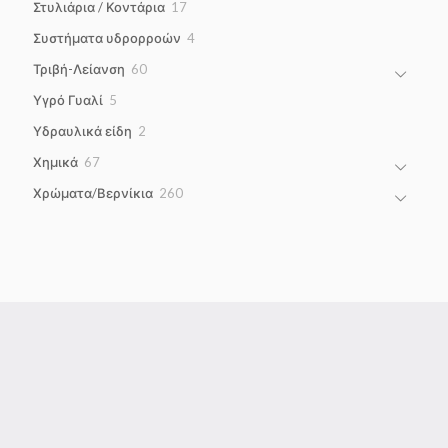
17
Στυλιάρια / Κοντάρια
17
products
4
Συστήματα υδρορροών
4
products
60
Τριβή-Λείανση
60
products
5
Υγρό Γυαλί
5
products
2
Υδραυλικά είδη
2
products
67
Χημικά
67
products
260
Χρώματα/Βερνίκια
260
products