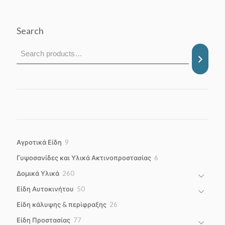
Search
9
Αγροτικά Είδη
9
products
6
Γυψοσανίδες και Υλικά Ακτινοπροστασίας
6
products
260
Δομικά Υλικά
260
products
50
Είδη Αυτοκινήτου
50
products
26
Είδη κάλυψης & περίφραξης
26
products
77
Είδη Προστασίας
77