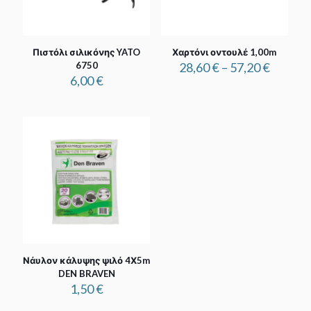
Πιστόλι σιλικόνης YATO
Χαρτόνι οντουλέ 1,00m
Price
6750
28,60
€
–
57,20
€
range:
6,00
€
28,60 €
throug
57,20 €
Νάυλον κάλυψης ψιλό 4Χ5m
DEN BRAVEN
1,50
€