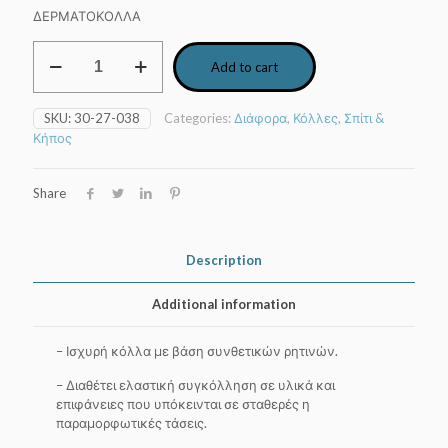
ΔΕΡΜΑΤΟΚΟΛΛΑ
Βενζινόκολλα
Add to cart
σωληνάριο
60
ML
SKU:
30-27-038
Categories:
Διάφορα
,
Κόλλες
,
Σπίτι &
DEN
Κήπος
BRAVEN
quantity
Share
Description
Additional information
– Ισχυρή κόλλα με βάση συνθετικών ρητινών.
– Διαθέτει ελαστική συγκόλληση σε υλικά και
επιφάνειες που υπόκεινται σε σταθερές η
παραμορφωτικές τάσεις.