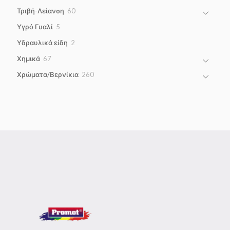
products
60
Τριβή-Λείανση
60
products
5
Υγρό Γυαλί
5
products
2
Υδραυλικά είδη
2
products
67
Χημικά
67
products
260
Χρώματα/Βερνίκια
260
products