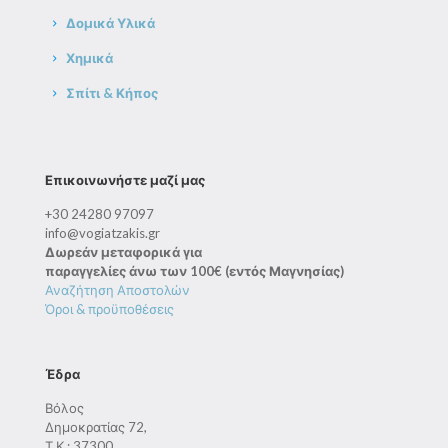
Δομικά Υλικά
Χημικά
Σπίτι & Κήπος
Επικοινωνήστε μαζί μας
+30 24280 97097
info@vogiatzakis.gr
Δωρεάν μεταφορικά για
παραγγελίες άνω των 100€ (εντός Μαγνησίας)
Αναζήτηση Αποστολών
Όροι & προϋποθέσεις
Έδρα
Βόλος
Δημοκρατίας 72,
Τ.Κ.: 37300