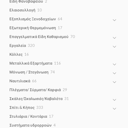
2
Είδη Φανοβαφείου
2
products
10
Ελαιοσυλλογή
10
products
64
Εξοπλισμός Ξενοδοχείων
64
products
17
Εξωτερική Θερμομόνωση
17
products
70
Επαγγελματικά Είδη Καθαρισμού
70
products
320
Εργαλεία
320
products
16
Κόλλες
16
products
116
Μεταλλικά Εξαρτήματα
116
products
74
Μόνωση / Στεγάνωση
74
products
66
Ναυτιλιακά
66
products
29
Πλέγματα/ Σύρματα/ Καρφιά
29
products
31
Σκάλες/Σκαλωσιές/Καβαλέτα
31
products
333
Σπίτι & Κήπος
333
products
17
Στυλιάρια / Κοντάρια
17
products
4
Συστήματα υδρορροών
4