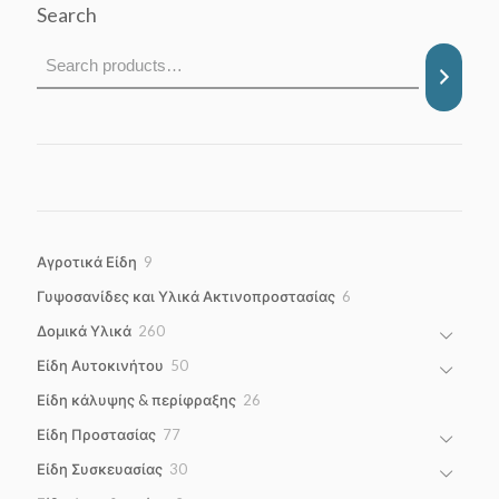
Search
9
Αγροτικά Είδη
9
products
6
Γυψοσανίδες και Υλικά Ακτινοπροστασίας
6
products
260
Δομικά Υλικά
260
products
50
Είδη Αυτοκινήτου
50
products
26
Είδη κάλυψης & περίφραξης
26
products
77
Είδη Προστασίας
77
products
30
Είδη Συσκευασίας
30
products