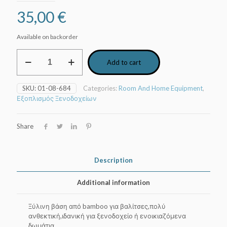
35,00
€
Available on backorder
Βάση
Add to cart
βαλίτσας
ξύλινη
+
SKU:
01-08-684
Categories:
Room And Home Equipment
,
ράφι
Εξοπλισμός Ξενοδοχείων
ΒΑΜΒΟΟ
quantity
Share
Description
Additional information
Ξύλινη βάση από bamboo για βαλίτσες,πολύ
ανθεκτική,ιδανική για ξενοδοχείo ή ενοικιαζόμενα
δωμάτια.