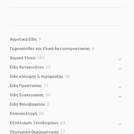
9
Αγροτικά Είδη
9
products
6
Γυψοσανίδες και Υλικά Ακτινοπροστασίας
6
products
260
Δομικά Υλικά
260
products
50
Είδη Αυτοκινήτου
50
products
26
Είδη κάλυψης & περίφραξης
26
products
77
Είδη Προστασίας
77
products
30
Είδη Συσκευασίας
30
products
2
Είδη Φανοβαφείου
2
products
10
Ελαιοσυλλογή
10
products
64
Εξοπλισμός Ξενοδοχείων
64
products
17
Εξωτερική Θερμομόνωση
17