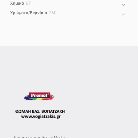
67
Χημικά
67
products
260
Χρώματα/Βερνίκια
260
products
Βρείτε μας στα Social Media