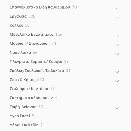
products
70
Επαγγελματικά Είδη Καθαρισμού
70
products
320
Εργαλεία
320
products
16
Κόλλες
16
products
116
Μεταλλικά Εξαρτήματα
116
products
74
Μόνωση / Στεγάνωση
74
products
66
Ναυτιλιακά
66
products
29
Πλέγματα/ Σύρματα/ Καρφιά
29
products
31
Σκάλες/Σκαλωσιές/Καβαλέτα
31
products
333
Σπίτι & Κήπος
333
products
17
Στυλιάρια / Κοντάρια
17
products
4
Συστήματα υδρορροών
4
products
60
Τριβή-Λείανση
60
products
5
Υγρό Γυαλί
5
products
2
Υδραυλικά είδη
2
products