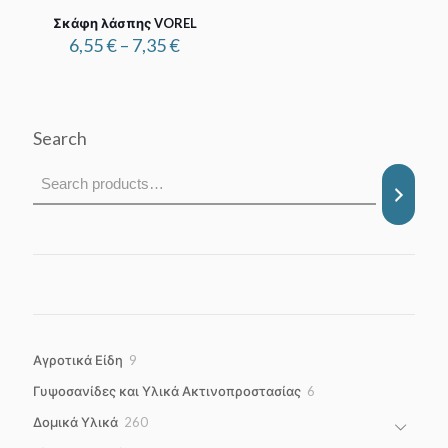
Σκάφη λάσπης VOREL
Price
6,55
€
–
7,35
€
range:
6,55 €
through
7,35 €
Search
9
Αγροτικά Είδη
9
products
6
Γυψοσανίδες και Υλικά Ακτινοπροστασίας
6
products
260
Δομικά Υλικά
260
products