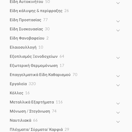
50
Είδη Αυτοκινήτου
50
products
26
Είδη κάλυψης & περίφραξης
26
products
77
Είδη Προστασίας
77
products
30
Είδη Συσκευασίας
30
products
2
Είδη Φανοβαφείου
2
products
10
Ελαιοσυλλογή
10
products
64
Εξοπλισμός Ξενοδοχείων
64
products
17
Εξωτερική Θερμομόνωση
17
products
70
Επαγγελματικά Είδη Καθαρισμού
70
products
320
Εργαλεία
320
products
16
Κόλλες
16
products
116
Μεταλλικά Εξαρτήματα
116
products
74
Μόνωση / Στεγάνωση
74
products
66
Ναυτιλιακά
66
products
29
Πλέγματα/ Σύρματα/ Καρφιά
29