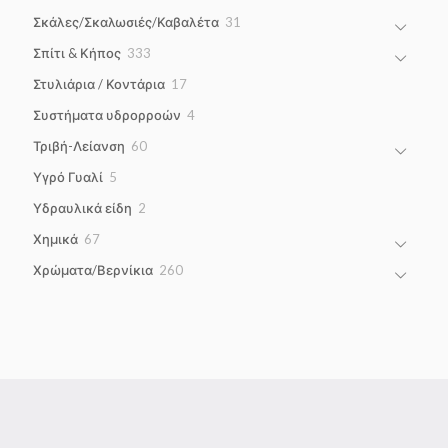
products
31
Σκάλες/Σκαλωσιές/Καβαλέτα
31
products
333
Σπίτι & Κήπος
333
products
17
Στυλιάρια / Κοντάρια
17
products
4
Συστήματα υδρορροών
4
products
60
Τριβή-Λείανση
60
products
5
Υγρό Γυαλί
5
products
2
Υδραυλικά είδη
2
products
67
Χημικά
67
products
260
Χρώματα/Βερνίκια
260
products