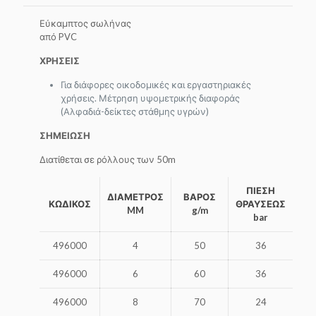
Εύκαμπτος σωλήνας
από PVC
ΧΡΗΣΕΙΣ
Για διάφορες οικοδομικές και εργαστηριακές
χρήσεις. Μέτρηση υψομετρικής διαφοράς
(Αλφαδιά-δείκτες στάθμης υγρών)
ΣΗΜΕΙΩΣΗ
Διατίθεται σε ρόλλους των 50m
ΠΙΕΣΗ
ΔΙΑΜΕΤΡΟΣ
ΒΑΡΟΣ
Β
ΚΩΔΙΚΟΣ
ΘΡΑΥΣΕΩΣ
MM
g/m
bar
496000
4
50
36
496000
6
60
36
496000
8
70
24