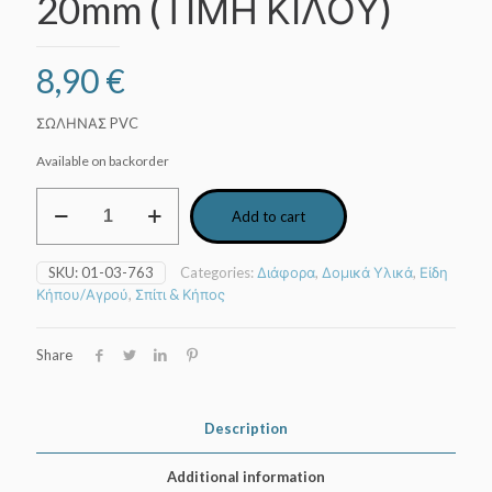
20mm (ΤΙΜΗ ΚΙΛΟΥ)
8,90
€
ΣΩΛΗΝΑΣ PVC
Available on backorder
Αλφαδολάστιχο
Add to cart
-
Σωλήνας
Διαφανής
SKU:
01-03-763
Categories:
Διάφορα
,
Δομικά Υλικά
,
Είδη
4-
Κήπου/Αγρού
,
Σπίτι & Κήπος
20mm
(ΤΙΜΗ
ΚΙΛΟΥ)
Share
quantity
Description
Additional information