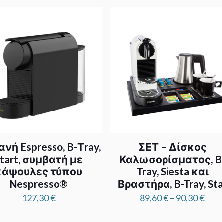
νή Espresso, B-Τray,
ΣΕΤ – Δίσκος
tart, συμβατή με
Καλωσορίσματος, B
κάψουλες τύπου
Tray, Siesta και
Νespresso®
Βραστήρα, B-Tray, Sta
Pric
127,30
€
89,60
€
–
90,30
€
rang