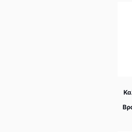
Κα
Βρα