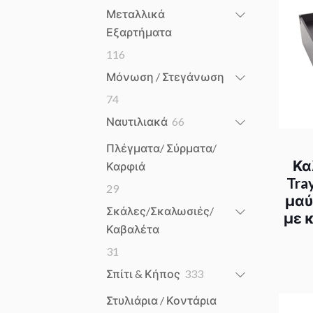
products
Μεταλλικά
Εξαρτήματα
116
116
products
Μόνωση / Στεγάνωση
74
74
products
66
Ναυτιλιακά
66
products
Πλέγματα/ Σύρματα/
Κα
Καρφιά
Tra
29
29
μαύ
products
Σκάλες/Σκαλωσιές/
με 
Καβαλέτα
31
31
products
333
Σπίτι & Κήπος
333
products
Στυλιάρια / Κοντάρια