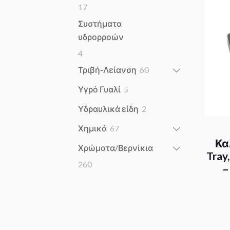
17
17
products
Συστήματα
υδρορροών
4
4
products
60
Τριβή-Λείανση
60
products
5
Υγρό Γυαλί
5
products
2
Υδραυλικά είδη
2
products
67
Χημικά
67
products
Κα
Χρώματα/Βερνίκια
Tray
260
260
–
products