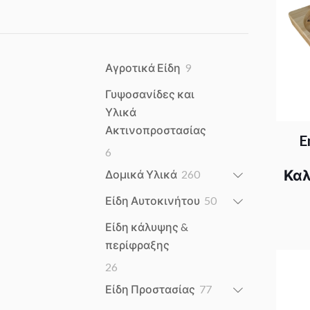
9
Αγροτικά Είδη
9
products
Γυψοσανίδες και
Υλικά
Ακτινοπροστασίας
E
6
6
products
Κα
260
Δομικά Υλικά
260
products
50
Είδη Αυτοκινήτου
50
products
Είδη κάλυψης &
περίφραξης
26
26
products
77
Είδη Προστασίας
77
products