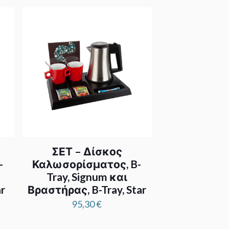
ΣΕΤ – Δίσκος
-
Καλωσορίσματος, B-
Tray, Signum και
r
Βραστήρας, B-Tray, Star
e
95,30
€
e: