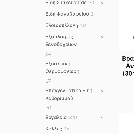
30
Είδη Συσκευασίας
30
products
2
Είδη Φανοβαφείου
2
products
10
Ελαιοσυλλογή
10
products
Εξοπλισμός
Ξενοδοχείων
64
64
Βρασ
products
Εξωτερική
Αν
Θερμομόνωση
(30
17
17
products
Επαγγελματικά Είδη
Καθαρισμού
70
70
products
320
Εργαλεία
320
products
16
Κόλλες
16