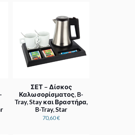
0 €
ough
0 €
ΣΕΤ – Δίσκος
-
Καλωσορίσματος, B-
Tray, Stay και Βραστήρα,
r
B-Tray, Star
70,60
€