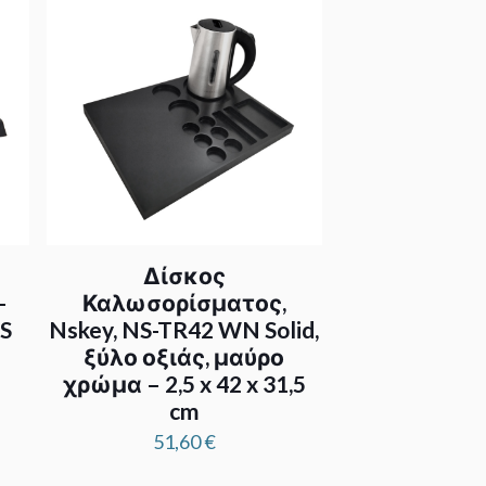
Δίσκος
-
Καλωσορίσματος,
BS
Nskey, NS-TR42 WN Solid,
ξύλο οξιάς, μαύρο
χρώμα – 2,5 x 42 x 31,5
cm
51,60
€