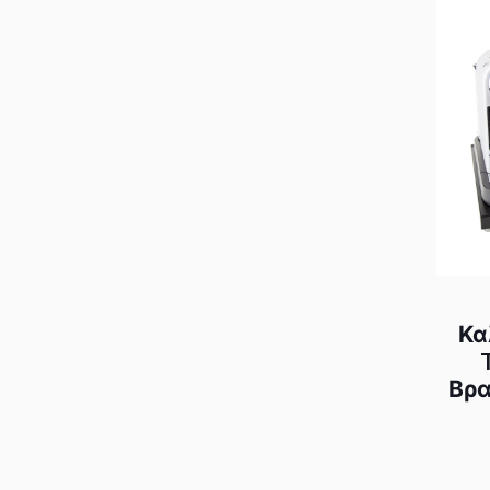
Κα
Βρα