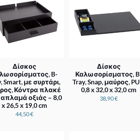
Δίσκος
Δίσκος
λωσορίσματος, B-
Καλωσορίσματος, B
y, Smart, με συρτάρι,
Tray, Snap, μαύρος, PU
ρος, Κόντρα πλακέ
0,8 x 32,0 x 32,0 cm
καπλαμά οξιάς – 8,0
38,90
€
x 26,5 x 19,0 cm
44,50
€