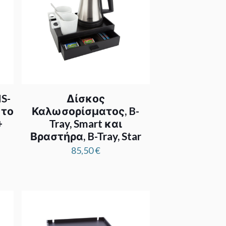
S-
Δίσκος
ωτο
Καλωσορίσματος, B-
+
Tray, Smart και
Βραστήρα, B-Tray, Star
85,50
€