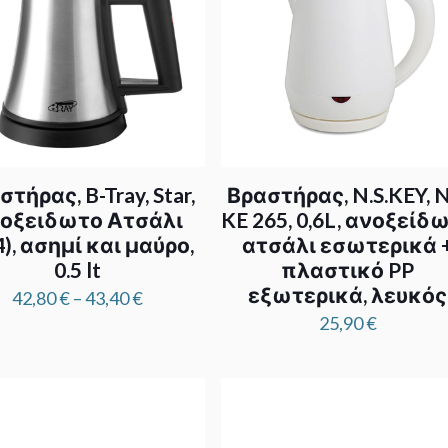
τήρας, B-Tray, Star,
Βραστήρας, N.S.KEY, N
οξειδωτο Ατσάλι
KE 265, 0,6L, ανοξείδ
4), ασημί και μαύρο,
ατσάλι εσωτερικά 
0.5 lt
πλαστικό PP
εξωτερικά, λευκός
Price
42,80
€
–
43,40
€
range:
25,90
€
42,80 €
through
43,40 €