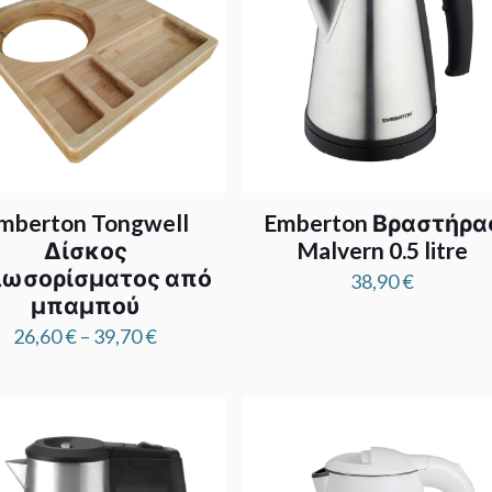
mberton Tongwell
Emberton Βραστήρα
Δίσκος
Malvern 0.5 litre
λωσορίσματος από
38,90
€
μπαμπού
Price
26,60
€
–
39,70
€
range:
26,60 €
through
39,70 €